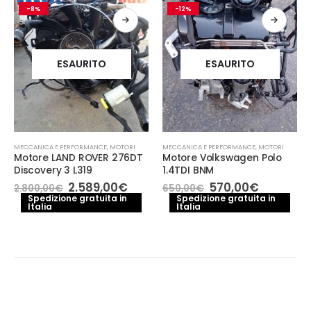
-8%
-12%
ESAURITO
ESAURITO
MECCANICA E PERFORMANCE
,
MOTORI
MECCANICA E PERFORMANCE
,
MOTORI
Motore LAND ROVER 276DT
Motore Volkswagen Polo
Discovery 3 L319
1.4TDI BNM
zzo
Il
Il
Il
Il
2.589,00
€
570,00
€
2.800,00
€
650,00
€
uale
prezzo
prezzo
prezzo
prezzo
Spedizione gratuita in
Spedizione gratuita in
Italia
originale
attuale
Italia
originale
attuale
0,00€.
era:
è:
era:
è:
2.800,00€.
2.589,00€.
650,00€.
570,00€.