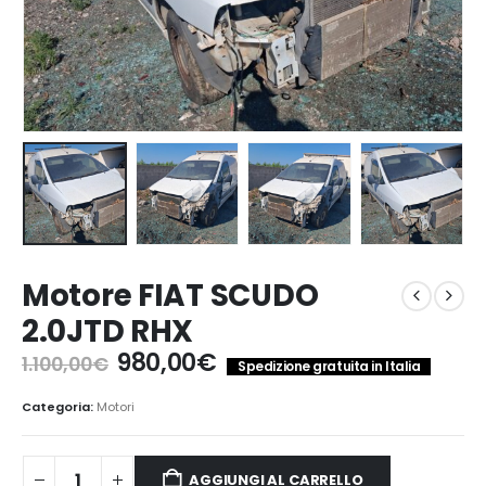
Motore FIAT SCUDO
2.0JTD RHX
Il
Il
980,00
€
1.100,00
€
Spedizione gratuita in Italia
prezzo
prezzo
originale
attuale
Categoria:
Motori
era:
è:
1.100,00€.
980,00€.
AGGIUNGI AL CARRELLO