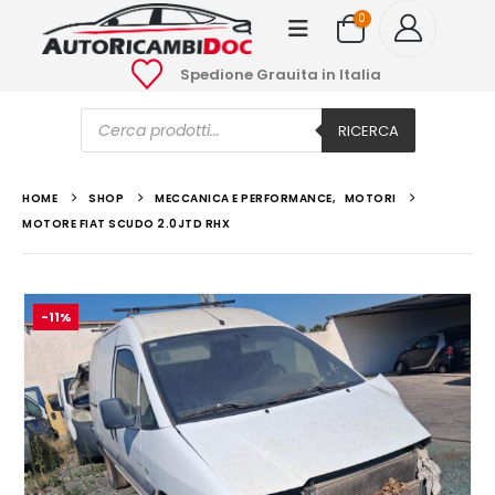
0
Spedione Grauita in Italia
Ricerca
prodotti
RICERCA
HOME
SHOP
MECCANICA E PERFORMANCE
,
MOTORI
MOTORE FIAT SCUDO 2.0JTD RHX
-11%