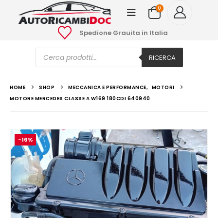
0
Spedione Grauita in Italia
Ricerca
prodotti
RICERCA
HOME
SHOP
MECCANICA E PERFORMANCE
,
MOTORI
MOTORE MERCEDES CLASSE A W169 180CDI 640940
-16%