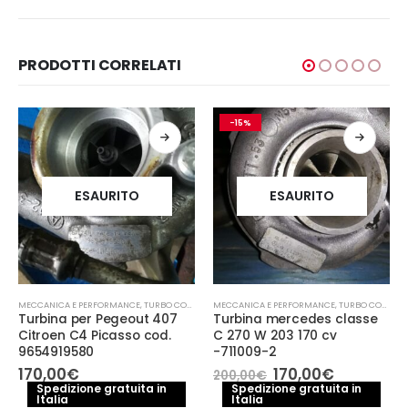
PRODOTTI CORRELATI
-15%
ESAURITO
ESAURITO
MECCANICA E PERFORMANCE
,
TURBO COMPRESSORE- TURBINA
MECCANICA E PERFORMANCE
,
TURBO COMPRESSORE- TURBINA
Turbina per Pegeout 407
Turbina mercedes classe
Citroen C4 Picasso cod.
C 270 W 203 170 cv
9654919580
-711009-2
Il
Il
170,00
€
170,00
€
200,00
€
prezzo
prezzo
Spedizione gratuita in
Spedizione gratuita in
Italia
Italia
originale
attuale