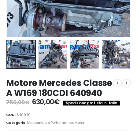
Motore Mercedes Classe
A W169 180CDI 640940
Il
Il
630,00
€
750,00
€
Spedizione gratuita in Italia
prezzo
prezzo
originale
attuale
COD:
640940
era:
è:
Categorie:
Meccanica e Performance
,
Motori
750,00€.
630,00€.