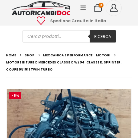
0
Spedione Grauita in Italia
Ricerca
prodotti
RICERCA
HOME
SHOP
MECCANICA E PERFORMANCE
,
MOTORI
MOTORE BITURBO MERCEDES CLASSE C W204, CLASSE E, SPRINTER,
COUPE 651911 TWIN TURBO
-8%