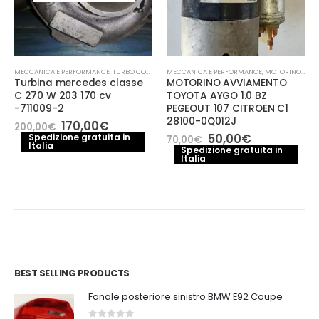
MECCANICA E PERFORMANCE
,
TURBO COMPRESSORE- TURBINA
MECCANICA E PERFORMANCE
,
MOTORINO AVVIAMENTO
Turbina mercedes classe
MOTORINO AVVIAMENTO
C 270 W 203 170 cv
TOYOTA AYGO 1.0 BZ
-711009-2
PEGEOUT 107 CITROEN C1
28100-0Q012J
Il
Il
170,00
€
200,00
€
prezzo
prezzo
Il
Il
50,00
€
Spedizione gratuita in
70,00
€
Italia
originale
attuale
prezzo
prezzo
Spedizione gratuita in
era:
è:
Italia
originale
attuale
200,00€.
170,00€.
era:
è:
70,00€.
50,00€.
BEST SELLING PRODUCTS
Fanale posteriore sinistro BMW E92 Coupe