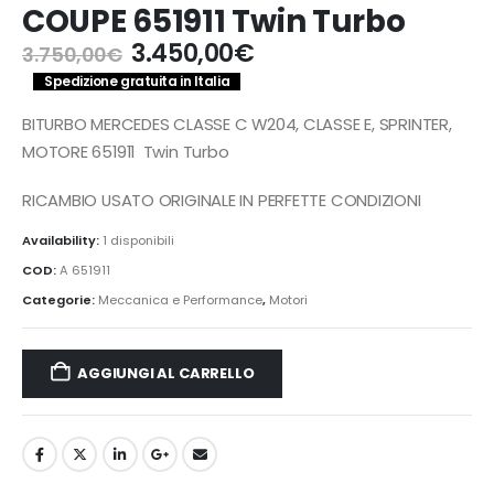
COUPE 651911 Twin Turbo
Il
Il
3.450,00
€
3.750,00
€
prezzo
prezzo
Spedizione gratuita in Italia
originale
attuale
era:
è:
BITURBO MERCEDES CLASSE C W204, CLASSE E, SPRINTER,
3.750,00€.
3.450,00€.
MOTORE 651911 Twin Turbo
RICAMBIO USATO ORIGINALE IN PERFETTE CONDIZIONI
Availability:
1 disponibili
COD:
A 651911
Categorie:
Meccanica e Performance
,
Motori
AGGIUNGI AL CARRELLO