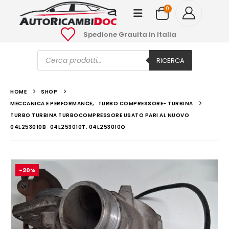
0
Spedione Grauita in Italia
Ricerca
prodotti
RICERCA
HOME
SHOP
MECCANICA E PERFORMANCE
,
TURBO COMPRESSORE- TURBINA
TURBO TURBINA TURBOCOMPRESSORE USATO PARI AL NUOVO
04L253010B 04L253010T, 04L253010Q
-20%