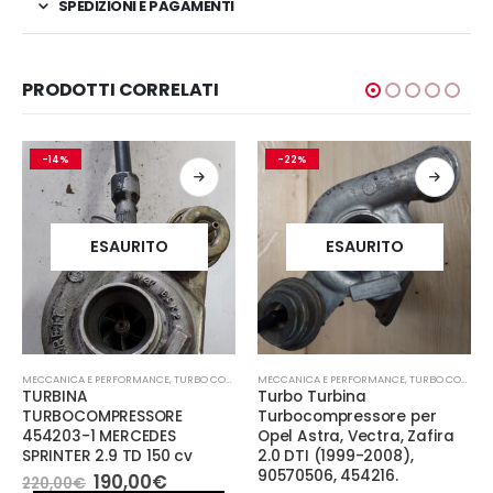
SPEDIZIONI E PAGAMENTI
PRODOTTI CORRELATI
-14%
-22%
ESAURITO
ESAURITO
MECCANICA E PERFORMANCE
,
TURBO COMPRESSORE- TURBINA
MECCANICA E PERFORMANCE
,
TURBO COMPRESSORE- TURBINA
TURBINA
Turbo Turbina
TURBOCOMPRESSORE
Turbocompressore per
454203-1 MERCEDES
Opel Astra, Vectra, Zafira
SPRINTER 2.9 TD 150 cv
2.0 DTI (1999-2008),
90570506, 454216.
Il
Il
190,00
€
220,00
€