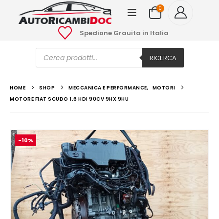
0
Spedione Grauita in Italia
Ricerca
prodotti
RICERCA
HOME
SHOP
MECCANICA E PERFORMANCE
,
MOTORI
MOTORE FIAT SCUDO 1.6 HDI 90CV 9HX 9HU
-10%