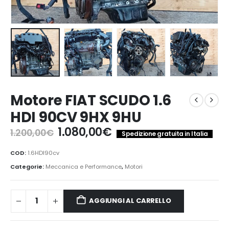
Motore FIAT SCUDO 1.6
HDI 90CV 9HX 9HU
Il
Il
1.080,00
€
1.200,00
€
Spedizione gratuita in Italia
prezzo
prezzo
originale
attuale
COD:
1.6HDI90cv
era:
è:
Categorie:
Meccanica e Performance
,
Motori
1.200,00€.
1.080,00€.
AGGIUNGI AL CARRELLO