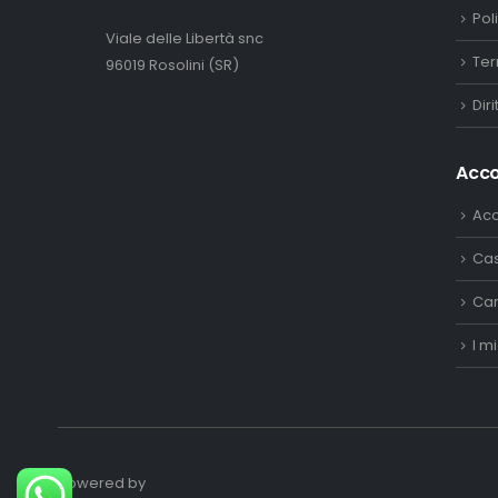
Pol
Viale delle Libertà snc
Ter
96019 Rosolini (SR)
Dir
Acc
Ac
Ca
Car
I mi
Powered by