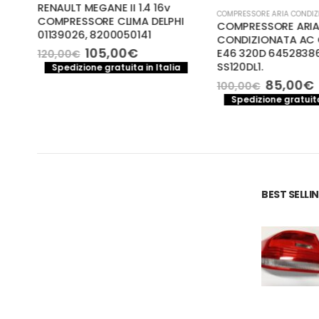
99
RENAULT MEGANE II 1.4 16v
COMPRESSORE ARIA CONDIZ
n
COMPRESSORE CLIMA DELPHI
COMPRESSORE ARI
01139026, 8200050141
CONDIZIONATA AC
Il
Il
105,00
€
E46 320D 6452838
120,00
€
o
prezzo
prezzo
SS120DL1.
a
Spedizione gratuita in Italia
le
originale
attuale
Il
I
85,00
€
100,00
€
era:
è:
prezzo
Spedizione gratuita
€.
120,00€.
105,00€.
original
era:
è
100,00€
BEST SELL