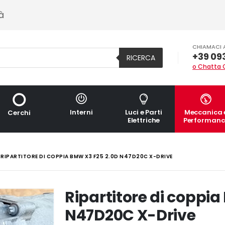
à
CHIAMACI 
+39 09
RICERCA
o Chatta 
Interni
Luci e Parti
Meccanica 
Cerchi
Elettriche
Performanc
RIPARTITORE DI COPPIA BMW X3 F25 2.0D N47D20C X-DRIVE
Ripartitore di coppi
N47D20C X-Drive