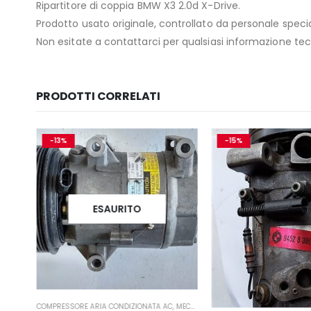
Ripartitore di coppia BMW X3 2.0d X-Drive.
Prodotto usato originale, controllato da personale specia
Non esitate a contattarci per qualsiasi informazione tecn
PRODOTTI CORRELATI
-13%
-15%
ESAURITO
- TURBINA
COMPRESSORE ARIA CONDIZIONATA AC
,
MECCANICA E PERFORMANCE