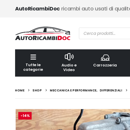
AutoRicambiDoc
ricambi auto usati di qualit
Ricerca
prodotti
Tutte le
Audio e
Carrozzeria
categorie
Video
HOME
SHOP
MECCANICA E PERFORMANCE
,
DIFFERENZIALI
-14%