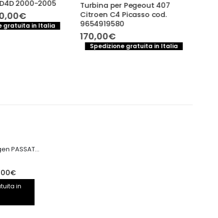
 D4D 2000-2005
Turbina per Pegeout 407
Tur
Il
0,00
€
Citroen C4 Picasso cod.
mus
ezzo
prezzo
9654919580
200
 gratuita in Italia
iginale
attuale
170,00
€
S
a:
è:
Spedizione gratuita in Italia
0,00€.
100,00€.
Motore Volkswagen PASSAT CRB CRBC 2.0TDI 150CV
Il
,00
€
prezzo
tuita in
le
attuale
è: