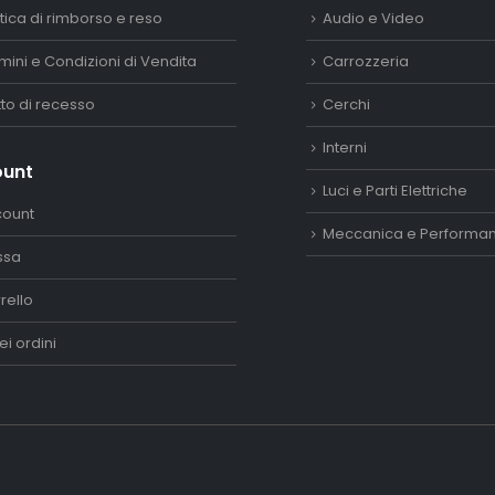
itica di rimborso e reso
Audio e Video
mini e Condizioni di Vendita
Carrozzeria
itto di recesso
Cerchi
Interni
ount
Luci e Parti Elettriche
count
Meccanica e Performa
ssa
rello
ei ordini