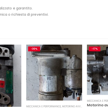
lizzato e garantito.
ica o richiesta di preventivi.
-30%
-17%
MECCANICA E PE
Motorino a
MECCANICA E PERFORMANCE
,
MOTORINO AVVIAMENTO