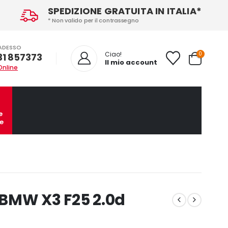
SPEDIZIONE GRATUITA IN ITALIA*
* Non valido per il contrassegno
ADESSO
0
Ciao!
31 857373
Il mio account
Online
e
e
a BMW X3 F25 2.0d