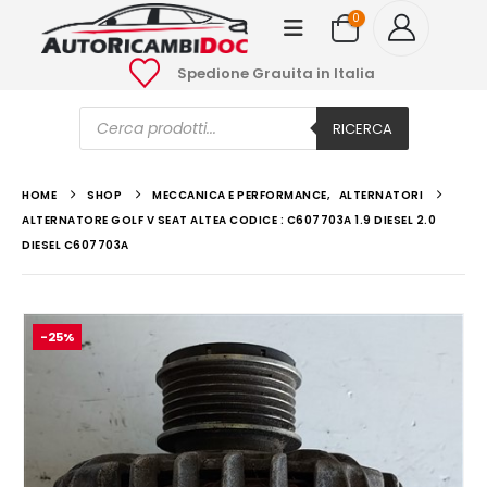
0
Spedione Grauita in Italia
Ricerca
prodotti
RICERCA
HOME
SHOP
MECCANICA E PERFORMANCE
,
ALTERNATORI
ALTERNATORE GOLF V SEAT ALTEA CODICE : C607703A 1.9 DIESEL 2.0
DIESEL C607703A
-25%