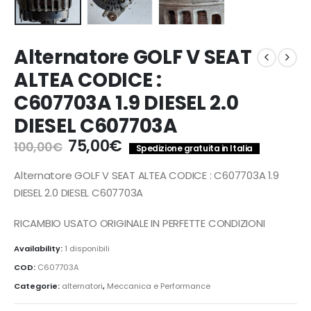
Alternatore GOLF V SEAT
ALTEA CODICE :
C607703A 1.9 DIESEL 2.0
DIESEL C607703A
Il
Il
75,00
€
100,00
€
Spedizione gratuita in Italia
prezzo
prezzo
originale
attuale
Alternatore GOLF V SEAT ALTEA CODICE : C607703A 1.9
era:
è:
DIESEL 2.0 DIESEL C607703A
100,00€.
75,00€.
RICAMBIO USATO ORIGINALE IN PERFETTE CONDIZIONI
Availability:
1 disponibili
COD:
C607703A
Categorie:
alternatori
,
Meccanica e Performance