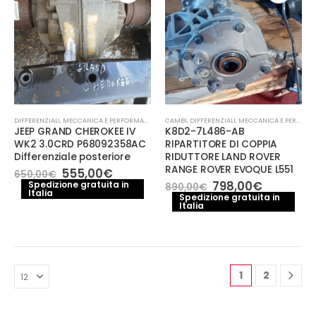
DIFFERENZIALI
,
MECCANICA E PERFORMANCE
CAMBI
,
DIFFERENZIALI
,
MECCANICA E PERFORMANCE
JEEP GRAND CHEROKEE IV
K8D2-7L486-AB
WK2 3.0CRD P68092358AC
RIPARTITORE DI COPPIA
Differenziale posteriore
RIDUTTORE LAND ROVER
RANGE ROVER EVOQUE L551
Il
Il
555,00
€
650,00
€
prezzo
prezzo
Il
Il
798,00
€
Spedizione gratuita in
890,00
€
Italia
originale
attuale
prezzo
prezzo
Spedizione gratuita in
era:
è:
Italia
originale
attuale
650,00€.
555,00€.
era:
è:
890,00€.
798,00€.
1
2