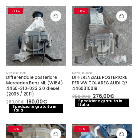
250,00€.
190,00€.
-32%
-21%
DIFFERENZIALI
DIFFERENZIALI
Differenziale posteriore
DIFFERENZIALE POSTERIORE
Mercedes Benz ML (W164)
PER VW TOUAREG AUDI Q7
4460-310-033 3.0 diesel
4460310019
(2005 / 2011)
Il
Il
276,00
€
350,00
€
prezzo
prezzo
Il
Il
190,00
€
Spedizione gratuita in
280,00
€
Italia
originale
attuale
prezzo
prezzo
Spedizione gratuita in
era:
è:
Italia
originale
attuale
350,00€.
276,00€.
era:
è:
280,00€.
190,00€.
-15%
-10%