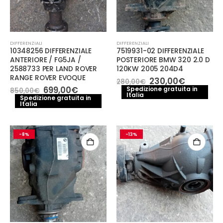
DIFFERENZIALI
DIFFERENZIALI
10348256 DIFFERENZIALE
7519931-02 DIFFERENZIALE
ANTERIORE / FG5JA /
POSTERIORE BMW 320 2.0 D
2588733 PER LAND ROVER
120KW 2005 204D4
RANGE ROVER EVOQUE
Il
Il
230,00
€
280,00
€
prezzo
prezzo
Il
Il
699,00
€
Spedizione gratuita in
850,00
€
Italia
originale
attuale
prezzo
prezzo
Spedizione gratuita in
era:
è:
Italia
originale
attuale
280,00€.
230,00€.
era:
è:
850,00€.
699,00€.
-8%
-13%