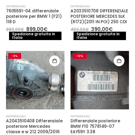
DIFFERENZIALI
DIFFERENZIALI
7605591-04 differenziale
A2033510708 DIFFERENZIALE
posteriore per BMW 1 (F21)
POSTERIORE MERCEDES SLK
118 D
(R172)(2011 IN POI) 250 CDI
Il
Il
Il
Il
899,00
€
390,00
€
980,00
€
450,00
€
prezzo
prezzo
prezzo
prezzo
Spedizione gratuita in
Spedizione gratuita in
Italia
originale
attuale
Italia
originale
attuale
era:
è:
era:
è:
980,00€.
899,00€.
450,00€.
390,00€
-9%
-12%
DIFFERENZIALI
DIFFERENZIALI
A2043510408 Differenziale
Differenziale posteriore
posteriore Mercedes
BMW F10 7578149-07
classe e w 212 2009/2016
EAY59Y 3.38