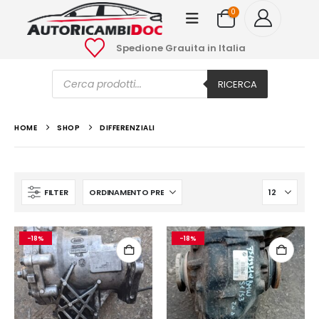
0
Spedione Grauita in Italia
Ricerca
prodotti
RICERCA
HOME
SHOP
DIFFERENZIALI
FILTER
-18%
-18%