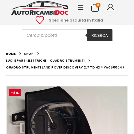
0
Spedione Grauita in Italia
Ricerca
prodotti
RICERCA
HOME
SHOP
LUCI E PARTI ELETTRICHE
,
QUADRO STRUMENTI
QUADRO STRUMENTI LAND ROVER DISCOVERY 2.7 TD 4X4 YAC500047
-8%