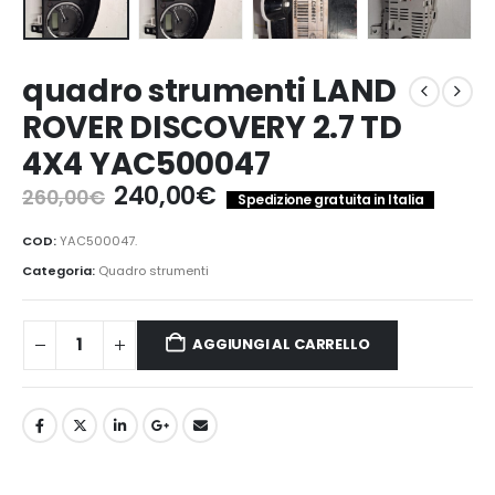
quadro strumenti LAND
ROVER DISCOVERY 2.7 TD
4X4 YAC500047
Il
Il
240,00
€
260,00
€
Spedizione gratuita in Italia
prezzo
prezzo
originale
attuale
COD:
YAC500047.
era:
è:
Categoria:
Quadro strumenti
260,00€.
240,00€.
AGGIUNGI AL CARRELLO