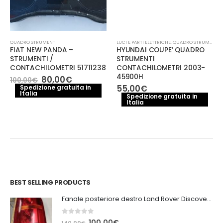
QUADRO STRUMENTI
LUCI E PARTI ELETTRICHE
,
QUADRO STRUMENTI
FIAT NEW PANDA –
HYUNDAI COUPE’ QUADRO
STRUMENTI /
STRUMENTI
CONTACHILOMETRI 51711238
CONTACHILOMETRI 2003-
45900H
Il
Il
80,00
€
100,00
€
prezzo
prezzo
55,00
€
Spedizione gratuita in
e
Italia
originale
attuale
Spedizione gratuita in
era:
è:
Italia
.
100,00€.
80,00€.
BEST SELLING PRODUCTS
Fanale posteriore destro Land Rover Discovery 3
0
out of 5
Il
Il
100,00
€
140,00
€