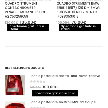
QUADRO STRUMENTI
QUADRO STRUMENTI BMW
CONTACHILOMETRI
SERIE 1 (E87) 120 D – BMW:
RENAULT MEGANE 1.5 DCI
6983531-01 RIFERIMENTO
A2C53258659
IK6983531018
Il
Il
Il
Il
105,00
€
70,00
€
130,00
€
100,00
€
prezzo
prezzo
prezzo
prezzo
Spedizione gratuita in
Spedizione gratuita in
Italia
originale
attuale
Italia
originale
attuale
era:
è:
era:
è:
130,00€.
105,00€.
100,00€.
70,00€.
BEST SELLING PRODUCTS
Fanale posteriore destro Land Rover Discovery 3
0
out of 5
Il
Il
100,00
€
140,00
€
prezzo
prezzo
Spedizione gratuita in Italia
originale
attuale
Fanale posteriore sinistro BMW E92 Coupe
era:
è: