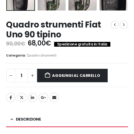
Quadro strumenti Fiat
Uno 90 tipino
Il
Il
68,00
€
90,00
€
Spedizione gratuita in Italia
prezzo
prezzo
originale
attuale
Categoria:
Quadro strumenti
era:
è:
90,00€.
68,00€.
AGGIUNGI AL CARRELLO
DESCRIZIONE