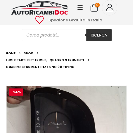
0
Spedione Grauita in Italia
Ricerca
prodotti
RICERCA
HOME
SHOP
LUCI E PARTI ELETTRICHE
,
QUADRO STRUMENTI
QUADRO STRUMENTI FIAT UNO 90 TIPINO
-24%