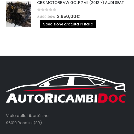
CRB MOTORE VW GOLF 7 VII (2012 >) AUDI SEAT 2.0TDI 150CV CRB IMPIANTO BOSCH
0
out of 5
Il
Il
2.650,00
€
2.890,00
€
prezzo
prezzo
Spedizione gratuita in Italia
originale
attuale
era:
è:
2.890,00€.
2.650,00€.
Viale delle Libertà snc
96019 Rosolini (SR)