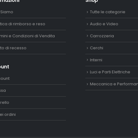
rmazioni
Shop
 Siamo
Tutte le categorie
itica di rimborso e reso
Audio e Video
mini e Condizioni di Vendita
Carrozzeria
itto di recesso
Cerchi
Interni
ount
Luci e Parti Elettriche
count
Meccanica e Performa
ssa
rello
ei ordini