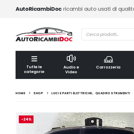
AutoRicambiDoc
ricambi auto usati di qualit
Ricerca
prodotti
Tutte le
Audio e
Carrozzeria
categorie
Video
HOME
SHOP
LUCI E PARTI ELETTRICHE
,
QUADRO STRUMENTI
-24%