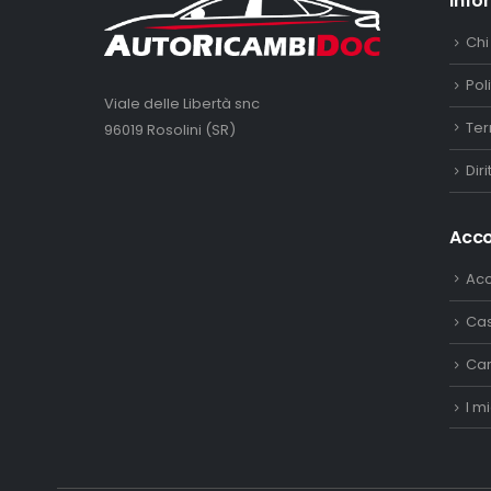
Info
Chi
Pol
Viale delle Libertà snc
Ter
96019 Rosolini (SR)
Dir
Acc
Ac
Ca
Car
I mi