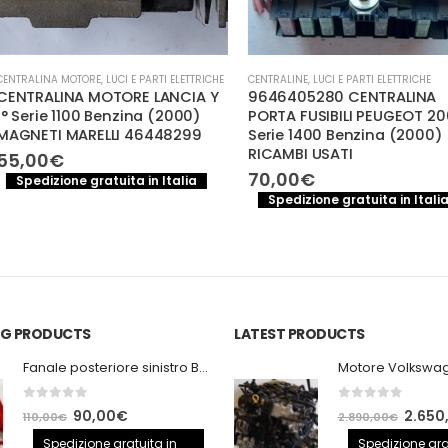
 PARTI ELETTRICHE
CENTRALINE
,
LUCI E PARTI ELETTRICHE
CENTRALINA MOT
E LANCIA Y
9646405280 CENTRALINA
Centralina 
na (2000)
PORTA FUSIBILI PEUGEOT 206 1°
Megane 150
46448299
Serie 1400 Benzina (2000)
8200259832
RICAMBI USATI
Il
90
120,00
€
pr
70,00
€
 in Italia
Spedizione
or
Spedizione gratuita in Italia
er
12
ING PRODUCTS
LATEST PRODUCTS
Fanale posteriore sinistro BMW E92 Coupe
0
out of 5
0
out of 5
Il
Il
Il
90,00
€
2.650
110,00
€
2.890,00
€