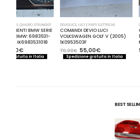
ENTI
DEVIOLUCE
,
LUCI E PARTI ELETTRICHE
CENTRALINA MOTORE
,
LUCI E
ERIE
COMANDI DEVIO LUCI
CENTRALINA MOTOR
31-
VOLKSWAGEN GOLF V (2005)
1° Serie 1100 Benzi
018
1K0953503F
MAGNETI MARELLI 
Il
Il
55,00
€
55,00
€
70,00
€
prezzo
prezzo
a
Spedizione gratuita in Italia
Spedizione gratuita
e
originale
attuale
era:
è:
.
70,00€.
55,00€.
BEST SELL