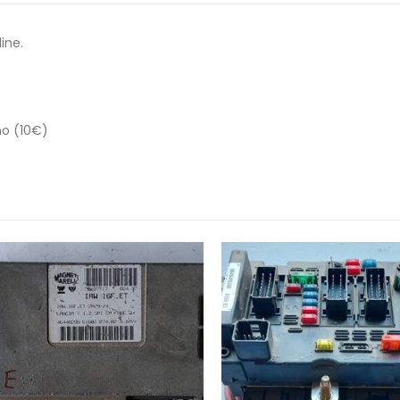
ine.
no (10€)
-25%