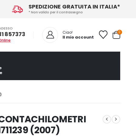
SPEDIZIONE GRATUITA IN ITALIA*
* Non valido per il contrassegno
ADESSO
0
Ciao!
31 857373
Il mio account
Online
e
e
)
 CONTACHILOMETRI
1711239 (2007)