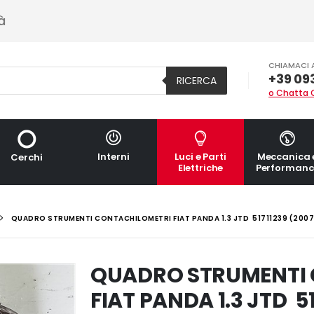
à
CHIAMACI 
+39 09
RICERCA
o Chatta 
Interni
Luci e Parti
Meccanica 
Cerchi
Elettriche
Performanc
QUADRO STRUMENTI CONTACHILOMETRI FIAT PANDA 1.3 JTD 51711239 (2007
QUADRO STRUMENTI
FIAT PANDA 1.3 JTD 5