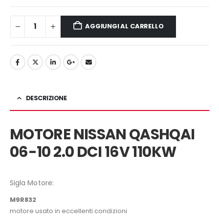
2.100,00€.
1.950,00€.
AGGIUNGI AL CARRELLO
DESCRIZIONE
MOTORE NISSAN QASHQAI
06-10 2.0 DCI 16V 110KW
Sigla Motore:
M9R832
motore usato in eccellenti condizioni