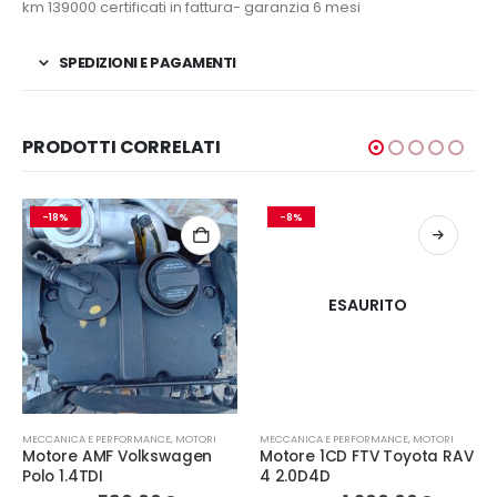
km 139000 certificati in fattura- garanzia 6 mesi
SPEDIZIONI E PAGAMENTI
PRODOTTI CORRELATI
-18%
-8%
ESAURITO
MECCANICA E PERFORMANCE
,
MOTORI
MECCANICA E PERFORMANCE
,
MOTORI
Motore AMF Volkswagen
Motore 1CD FTV Toyota RAV
Polo 1.4TDI
4 2.0D4D