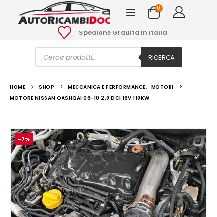
0
Spedione Grauita in Italia
Ricerca
prodotti
RICERCA
HOME
SHOP
MECCANICA E PERFORMANCE
,
MOTORI
MOTORE NISSAN QASHQAI 06-10 2.0 DCI 16V 110KW
-7%