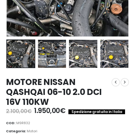
MOTORE NISSAN
QASHQAI 06-10 2.0 DCI
16V 110KW
Il
Il
1.950,00
€
2.100,00
€
Spedizione gratuita in Italia
prezzo
prezzo
originale
attuale
COD:
M9R832
era:
è:
Categoria:
Motori