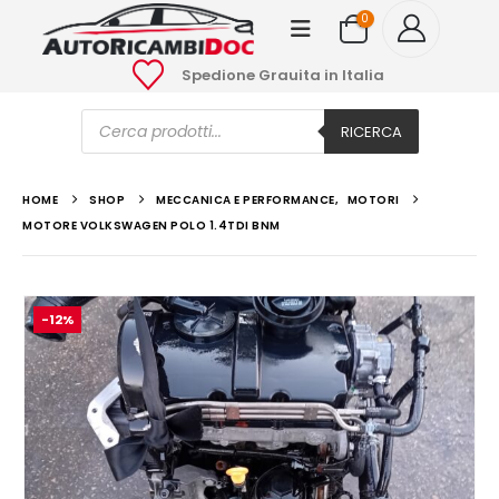
0
Spedione Grauita in Italia
Ricerca
prodotti
RICERCA
HOME
SHOP
MECCANICA E PERFORMANCE
,
MOTORI
MOTORE VOLKSWAGEN POLO 1.4TDI BNM
-12%