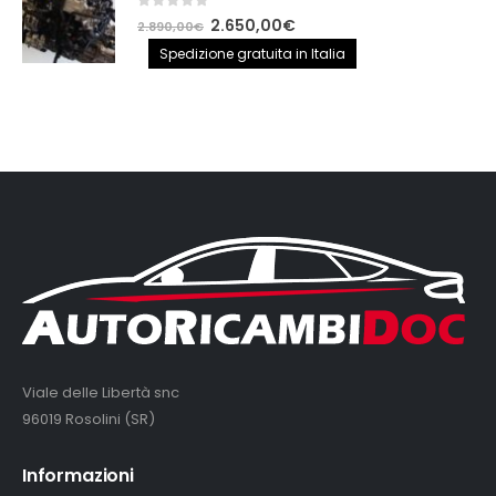
0
out of 5
Il
Il
2.650,00
€
2.890,00
€
prezzo
prezzo
Spedizione gratuita in Italia
originale
attuale
era:
è:
2.890,00€.
2.650,00€.
Viale delle Libertà snc
96019 Rosolini (SR)
Informazioni