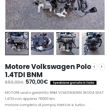
Motore Volkswagen Polo
1.4TDI BNM
Il
Il
570,00
€
650,00
€
Spedizione gratuita in Italia
prezzo
prezzo
originale
attuale
MOTORE usato garantito BNM VOLKSWAGEN SKODA SEAT
era:
è:
1.4TDI con appena 78000 km.
650,00€.
570,00€.
motore completo di pompa, iniettori e turbo.