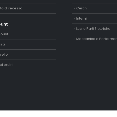
itto di recesso
Cerchi
Interni
ount
Luci e Parti Elettriche
count
Meccanica e Performa
ssa
rello
ei ordini