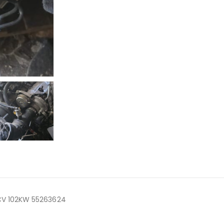
CV 102KW 55263624