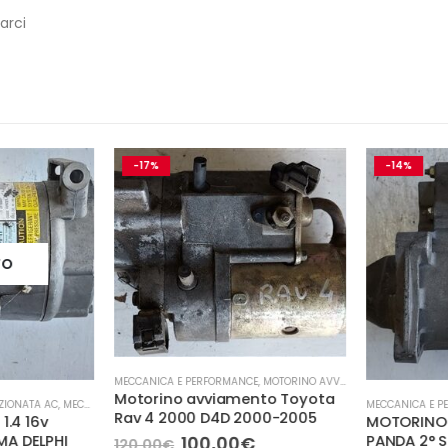
arci
-17%
-14%
O
MECCANICA E PERFORMANCE
,
MOTORINO AVVIAMENTO
Motorino avviamento Toyota
IONATA AC
,
MECCANICA E PERFORMANCE
MECCANICA E PE
Rav 4 2000 D4D 2000-2005
.4 16v
MOTORINO 
Il
Il
100,00
€
A DELPHI
PANDA 2° SE
120,00
€