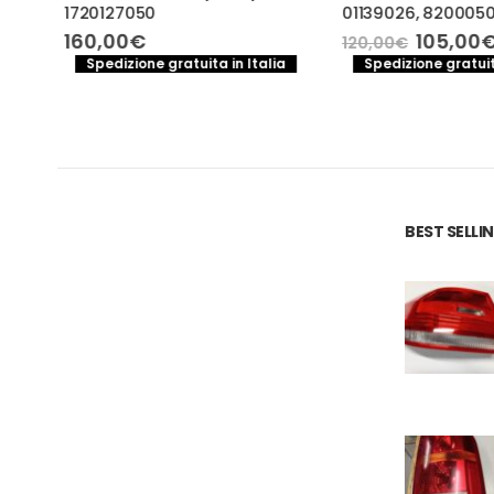
1720127050
01139026, 82000501
BMW
Il
160,00
€
105,00
€
120,00
€
prezzo
Spedizione gratuita in Italia
Spedizione gratuita
original
era:
a
120,00€.
e
.
BEST SELL