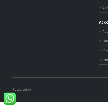
Dir
Acc
Ac
Ca
Car
I mi
Powered by