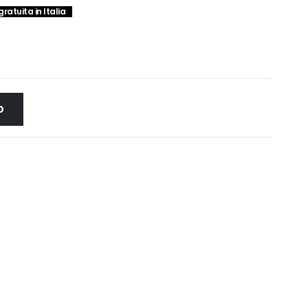
ratuita in Italia
0€.
O