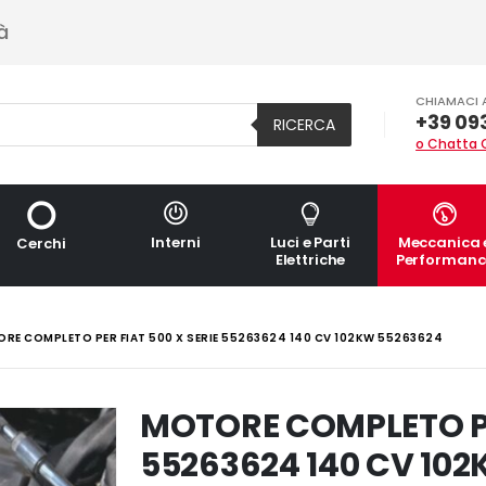
à
CHIAMACI 
+39 09
RICERCA
o Chatta 
Interni
Luci e Parti
Meccanica 
Cerchi
Elettriche
Performanc
RE COMPLETO PER FIAT 500 X SERIE 55263624 140 CV 102KW 55263624
MOTORE COMPLETO PER
55263624 140 CV 10