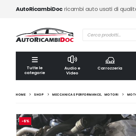
AutoRicambiDoc
ricambi auto usati di qualit
Ricerca
prodotti
Tutte le
Audio e
Carrozzeria
categorie
Video
HOME
SHOP
MECCANICA E PERFORMANCE
,
MOTORI
MOTO
-6%