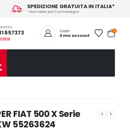
SPEDIZIONE GRATUITA IN ITALIA*
* Non valido per il contrassegno
ADESSO
0
Ciao!
31 857373
Il mio account
Online
e
e
 FIAT 500 X Serie
2KW 55263624