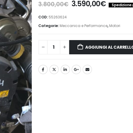
Il
Il
3.590,00
€
3.800,00
€
Spedizione g
prezzo
prezzo
originale
attuale
COD:
55263624
era:
è:
Categorie:
Meccanica e Performance
,
Motori
3.800,00€.
3.590,0
AGGIUNGI AL CARRELL