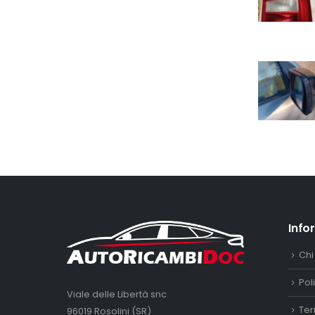
Info
Chi
Pol
Viale delle Libertà snc
Ter
96019 Rosolini (SR)