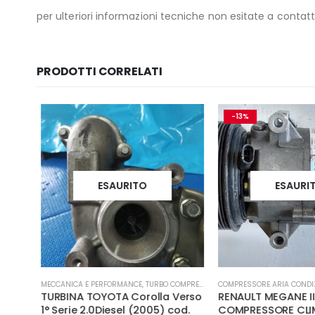
per ulteriori informazioni tecniche non esitate a contatt
PRODOTTI CORRELATI
-13%
ESAURITO
ESAURIT
MECCANICA E PERFORMANCE
,
TURBO COMPRESSORE- TURBINA
COMPRESSORE ARIA CONDIZ
TURBINA TOYOTA Corolla Verso
RENAULT MEGANE II 1
,
MECCANICA E PERFORMANCE
1° Serie 2.0Diesel (2005) cod.
COMPRESSORE CLIM