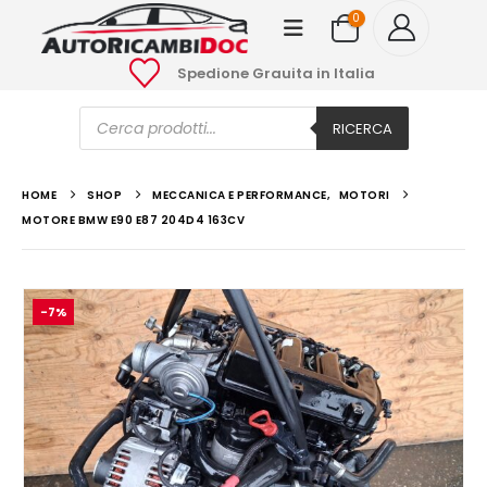
0
Spedione Grauita in Italia
Ricerca
prodotti
RICERCA
HOME
SHOP
MECCANICA E PERFORMANCE
,
MOTORI
MOTORE BMW E90 E87 204D4 163CV
-7%