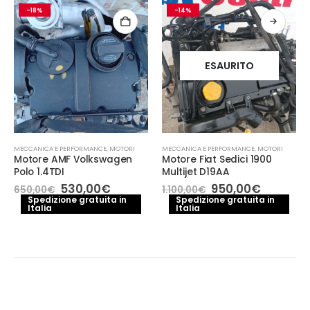
-18%
-14%
ESAURITO
MECCANICA E PERFORMANCE
,
MOTORI
MECCANICA E PERFORMANCE
,
MOTORI
Motore AMF Volkswagen
Motore Fiat Sedici 1900
Polo 1.4TDI
Multijet D19AA
Il
Il
Il
Il
530,00
€
950,00
€
650,00
€
1.100,00
€
prezzo
prezzo
prezzo
prezzo
Spedizione gratuita in
Spedizione gratuita in
Italia
originale
attuale
Italia
originale
attuale
zo
era:
è:
era:
è:
ale
650,00€.
530,00€.
1.100,00€.
950,00€
0,00€.