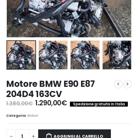
Motore BMW E90 E87
204D4 163CV
Il
Il
1.290,00
€
1.380,00
€
Spedizione gratuita in Italia
prezzo
prezzo
originale
attuale
Categoria:
Motori
era:
è:
1.380,00€.
1.290,00€.
AGGIUNGI AL CARRELLO