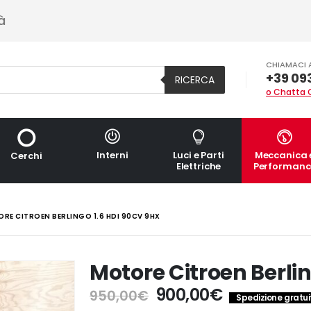
à
CHIAMACI 
+39 09
RICERCA
o Chatta 
Interni
Luci e Parti
Meccanica 
Cerchi
Elettriche
Performanc
RE CITROEN BERLINGO 1.6 HDI 90CV 9HX
Motore Citroen Berlin
Il
Il
900,00
€
950,00
€
Spedizione gratuit
prezzo
prezzo