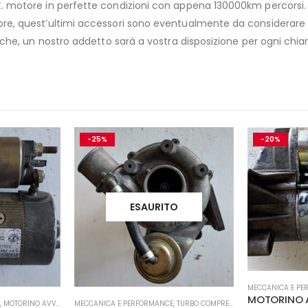
. motore in perfette condizioni con appena 130000km percorsi. i
ore, quest’ultimi accessori sono eventualmente da considerare a
niche, un nostro addetto sarà a vostra disposizione per ogni chia
-25%
-20%
ESAURITO
MECCANICA E PE
MOTORINO 
,
MOTORINO AVVIAMENTO
MECCANICA E PERFORMANCE
,
TURBO COMPRESSORE- TURBINA