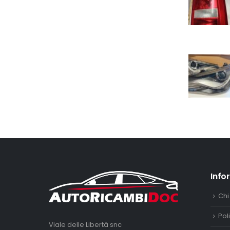
Info
Chi
Pol
Viale delle Libertà snc