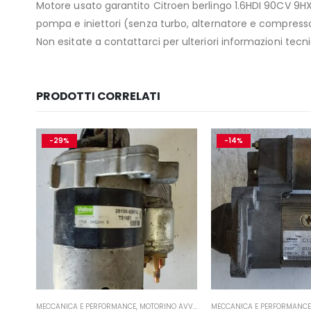
Motore usato garantito Citroen berlingo 1.6HDI 90CV 9HX
pompa e iniettori (senza turbo, alternatore e compress
Non esitate a contattarci per ulteriori informazioni tec
PRODOTTI CORRELATI
-29%
-14%
- TURBINA
MECCANICA E PERFORMANCE
,
MOTORINO AVVIAMENTO
MECCANICA E PERFORMANCE