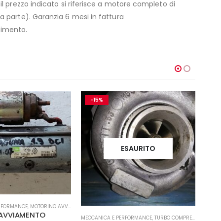
l prezzo indicato si riferisce a motore completo di
 parte). Garanzia 6 mesi in fattura
rimento.
-15%
-
ESAURITO
RFORMANCE
,
MOTORINO AVVIAMENTO
AVVIAMENTO
MECCANICA E PERFORMANCE
,
TURBO COMPRESSORE- TURBINA
MECCA