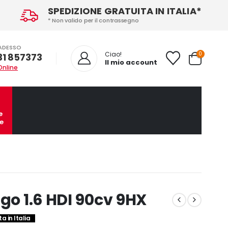
SPEDIZIONE GRATUITA IN ITALIA*
* Non valido per il contrassegno
ADESSO
0
Ciao!
31 857373
Il mio account
Online
e
e
go 1.6 HDI 90cv 9HX
a in Italia