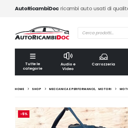
AutoRicambiDoc
ricambi auto usati di qualit
Ricerca
prodotti
Tutte le
Audio e
Carrozzeria
categorie
Video
HOME
SHOP
MECCANICA E PERFORMANCE
,
MOTORI
MOTO
-5%