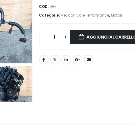
originale
attuale
COD:
9HX
era:
è:
Categorie:
Meccanica e Performance
,
Motori
950,00€.
900,00€.
AGGIUNGI AL CARRELL