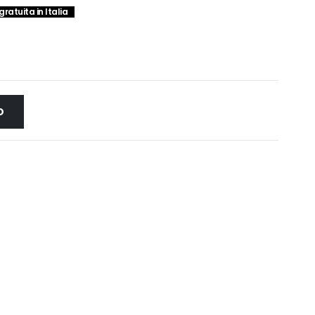
ratuita in Italia
0€.
O