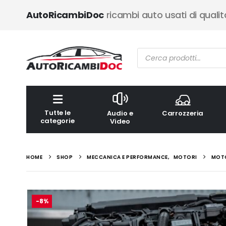
AutoRicambiDoc
ricambi auto usati di qualit
Ricerca
prodotti
Tutte le
Audio e
Carrozzeria
categorie
Video
HOME
SHOP
MECCANICA E PERFORMANCE
,
MOTORI
MOTOR
-8%