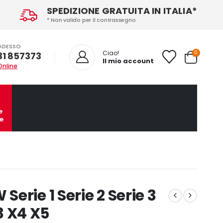
SPEDIZIONE GRATUITA IN ITALIA*
* Non valido per il contrassegno
ADESSO
0
Ciao!
31 857373
Il mio account
Online
e
e
rie 1 Serie 2 Serie 3
X3 X4 X5