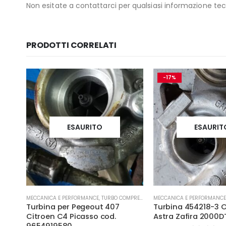
Non esitate a contattarci per qualsiasi informazione tecn
PRODOTTI CORRELATI
-17%
ESAURITO
ESAURIT
MECCANICA E PERFORMANCE
,
TURBO COMPRESSORE- TURBINA
MECCANICA E PERFORMANCE
Turbina per Pegeout 407
Turbina 454218-3 O
,
MECCANICA E PERFORMANCE
Citroen C4 Picasso cod.
Astra Zafira 2000D