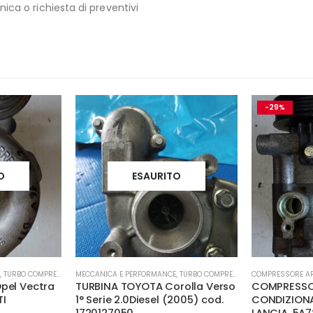
ica o richiesta di preventivi
-29%
O
ESAURITO
,
TURBO COMPRESSORE- TURBINA
MECCANICA E PERFORMANCE
,
TURBO COMPRESSORE- TURBINA
COMPRESSORE AR
pel Vectra
TURBINA TOYOTA Corolla Verso
COMPRESSO
TI
1° Serie 2.0Diesel (2005) cod.
CONDIZIONA