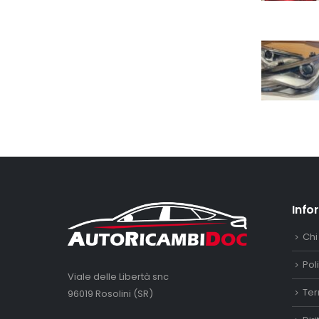
Info
Chi
Pol
Viale delle Libertà snc
Ter
96019 Rosolini (SR)