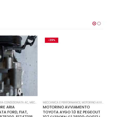
-29%
-1
IA CONDIZIONATA AC
,
MECCANICA E PERFORMANCE
MECCANICA E PERFORMANCE
,
MOTORINO AVVIAMENTO
MECCA
RE ARIA
MOTORINO AVVIAMENTO
Tur
TA FORD, FIAT,
TOYOTA AYGO 1.0 BZ PEGEOUT
270 