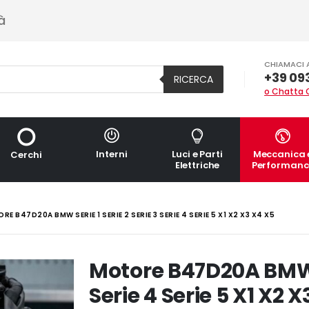
à
CHIAMACI 
+39 09
RICERCA
o Chatta 
Interni
Luci e Parti
Meccanica 
Cerchi
Elettriche
Performanc
E B47D20A BMW SERIE 1 SERIE 2 SERIE 3 SERIE 4 SERIE 5 X1 X2 X3 X4 X5
Motore B47D20A BMW Se
Serie 4 Serie 5 X1 X2 