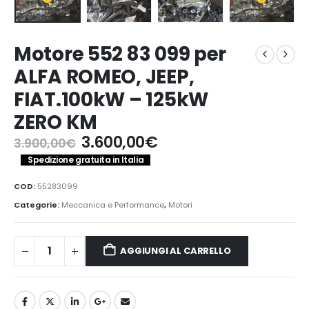
Motore 552 83 099 per
ALFA ROMEO, JEEP,
FIAT.100kW – 125kW
ZERO KM
Il
Il
3.600,00
€
3.900,00
€
prezzo
prezzo
Spedizione gratuita in Italia
originale
attuale
era:
è:
COD:
55283099
3.900,00€.
3.600,00€.
Categorie:
Meccanica e Performance
,
Motori
AGGIUNGI AL CARRELLO