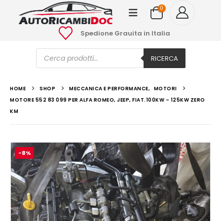
0
Spedione Grauita in Italia
Ricerca
prodotti
RICERCA
HOME
SHOP
MECCANICA E PERFORMANCE
,
MOTORI
MOTORE 552 83 099 PER ALFA ROMEO, JEEP, FIAT.100KW – 125KW ZERO
KM
-8%