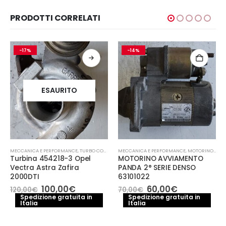
PRODOTTI CORRELATI
-17%
-14%
ESAURITO
CCANICA E PERFORMANCE
MECCANICA E PERFORMANCE
,
TURBO COMPRESSORE- TURBINA
MECCANICA E PERFORMANCE
,
MOTORINO AVVIAMENTO
Turbina 454218-3 Opel
MOTORINO AVVIAMENTO
Vectra Astra Zafira
PANDA 2° SERIE DENSO
2000DTI
63101022
Il
Il
Il
Il
100,00
€
60,00
€
120,00
€
70,00
€
prezzo
prezzo
prezzo
prezzo
Spedizione gratuita in
Spedizione gratuita in
e
Italia
originale
attuale
Italia
originale
attuale
era:
è:
era:
è:
.
120,00€.
100,00€.
70,00€.
60,00€.