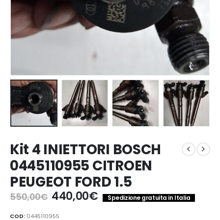
Kit 4 INIETTORI BOSCH
0445110955 CITROEN
PEUGEOT FORD 1.5
Il
Il
440,00
€
550,00
€
Spedizione gratuita in Italia
prezzo
prezzo
originale
attuale
COD:
0445110955