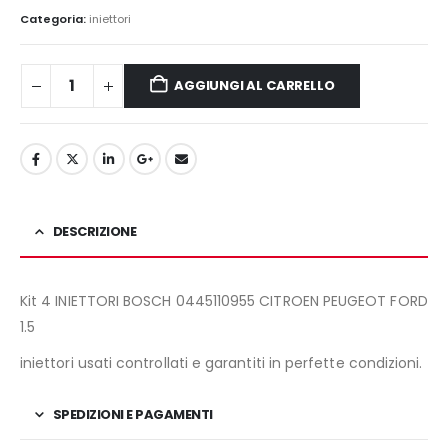
era:
è:
Categoria:
iniettori
550,00€.
440,00€.
AGGIUNGI AL CARRELLO
DESCRIZIONE
Kit 4 INIETTORI BOSCH 0445110955 CITROEN PEUGEOT FORD
1.5
iniettori usati controllati e garantiti in perfette condizioni.
SPEDIZIONI E PAGAMENTI