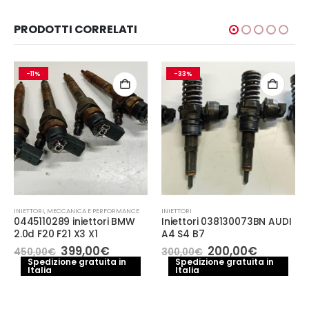
PRODOTTI CORRELATI
-11%
-33%
INIETTORI
,
MECCANICA E PERFORMANCE
INIETTORI
0445110289 iniettori BMW
Iniettori 038130073BN AUDI
2.0d F20 F21 X3 X1
A4 S4 B7
Il
Il
Il
Il
399,00
€
200,00
€
450,00
€
300,00
€
prezzo
prezzo
prezzo
prezzo
Spedizione gratuita in
Spedizione gratuita in
Italia
originale
attuale
Italia
originale
attuale
era:
è:
era:
è:
450,00€.
399,00€.
300,00€.
200,00€.
e