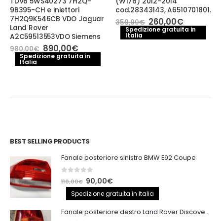
TDV6 5WS40273 7H2Q-
(W176) 2012-2014
9B395-CH e iniettori
cod.28343143, A6510701801.
7H2Q9K546CB VDO Jaguar
Il
Il
260,00
€
350,00
€
Land Rover
o
prezzo
prezzo
Spedizione gratuita in
le
Italia
originale
attuale
A2C59513553VDO Siemens
era:
è:
Il
Il
890,00
€
980,00
€
0€.
350,00€.
260,00€.
prezzo
prezzo
Spedizione gratuita in
Italia
originale
attuale
era:
è:
980,00€.
890,00€.
BEST SELLING PRODUCTS
Fanale posteriore sinistro BMW E92 Coupe
0
out of 5
Il
Il
90,00
€
110,00
€
prezzo
prezzo
Spedizione gratuita in Italia
originale
attuale
Fanale posteriore destro Land Rover Discovery 3
era:
è: