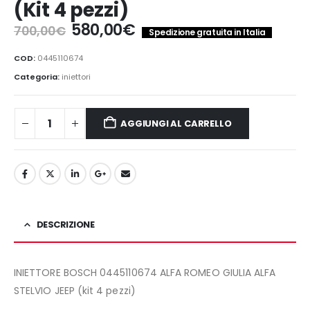
(Kit 4 pezzi)
Il
Il
580,00
€
700,00
€
Spedizione gratuita in Italia
prezzo
prezzo
originale
attuale
COD:
0445110674
era:
è:
Categoria:
iniettori
700,00€.
580,00€.
AGGIUNGI AL CARRELLO
DESCRIZIONE
INIETTORE BOSCH 0445110674 ALFA ROMEO GIULIA ALFA
STELVIO JEEP (kit 4 pezzi)