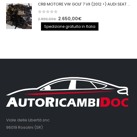
CRB MOTORE VW GOLF 7 VII (2012 >) AUDI SEAT 2.0TDI 150CV CRB IMPIANTO BOSCH
0
out of 5
Il
Il
2.650,00
€
2.890,00
€
prezzo
prezzo
Spedizione gratuita in Italia
originale
attuale
era:
è:
2.890,00€.
2.650,00€.
Viale delle Libertà snc
96019 Rosolini (SR)