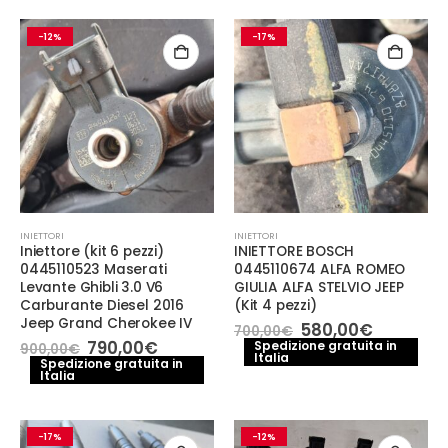
120,00€.
95,00€.
-12%
-17%
INIETTORI
INIETTORI
Iniettore (kit 6 pezzi)
INIETTORE BOSCH
0445110523 Maserati
0445110674 ALFA ROMEO
Levante Ghibli 3.0 V6
GIULIA ALFA STELVIO JEEP
Carburante Diesel 2016
(Kit 4 pezzi)
Jeep Grand Cherokee IV
Il
Il
580,00
€
700,00
€
prezzo
prezzo
Il
Il
790,00
€
Spedizione gratuita in
900,00
€
Italia
originale
attuale
prezzo
prezzo
Spedizione gratuita in
era:
è:
Italia
originale
attuale
700,00€.
580,00€
era:
è:
900,00€.
790,00€.
-17%
-12%