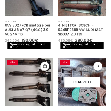
INIETTORI
INIETTORI
059130277CR iniettore per
4 INIETTORI BOSCH –
AUDI A6 A7 Q7 (4GC) 3.0
0445110369 VW AUDI SEAT
V6 24V TDI
SKODA 2.0 TDI
Il
Il
Il
Il
190,00
€
390,00
€
240,00
€
480,00
€
prezzo
prezzo
prezzo
prezzo
Spedizione gratuita in
Spedizione gratuita in
Italia
originale
attuale
Italia
originale
attuale
era:
è:
era:
è:
240,00€.
190,00€.
480,00€.
390,00€
-13%
-11%
ESAURITO