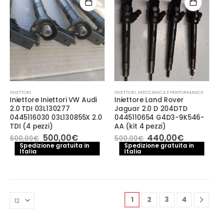
INIETTORI
INIETTORI
,
MECCANICA E PERFORMANCE
Iniettore Iniettori VW Audi
Iniettore Land Rover
2.0 TDI 03L130277
Jaguar 2.0 D 204DTD
0445116030 03L130855X 2.0
0445110654 G4D3-9K546-
TDI (4 pezzi)
AA (kit 4 pezzi)
Il
Il
Il
Il
500,00
€
440,00
€
600,00
€
500,00
€
prezzo
prezzo
prezzo
prezzo
Spedizione gratuita in
Spedizione gratuita in
Italia
originale
attuale
Italia
originale
attuale
era:
è:
era:
è:
600,00€.
500,00€.
500,00€.
440,00€
1
2
3
4