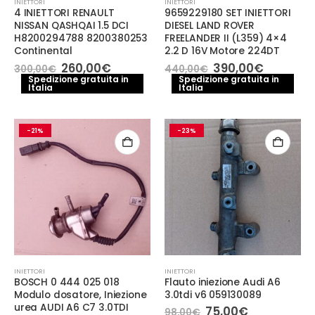
INIETTORI
INIETTORI
4 INIETTORI RENAULT
9659229180 SET INIETTORI
NISSAN QASHQAI 1.5 DCI
DIESEL LAND ROVER
H8200294788 8200380253
FREELANDER II (L359) 4×4
Continental
2.2 D 16V Motore 224DT
Il
Il
Il
Il
260,00
€
390,00
€
300,00
€
440,00
€
prezzo
prezzo
prezzo
prezzo
Spedizione gratuita in
Spedizione gratuita in
Italia
originale
attuale
Italia
originale
attuale
era:
è:
era:
è:
300,00€.
260,00€.
440,00€.
390,00€
-21%
-23%
INIETTORI
INIETTORI
BOSCH 0 444 025 018
Flauto iniezione Audi A6
Modulo dosatore, Iniezione
3.0tdi v6 059130089
urea AUDI A6 C7 3.0TDI
Il
Il
75,00
€
98,00
€