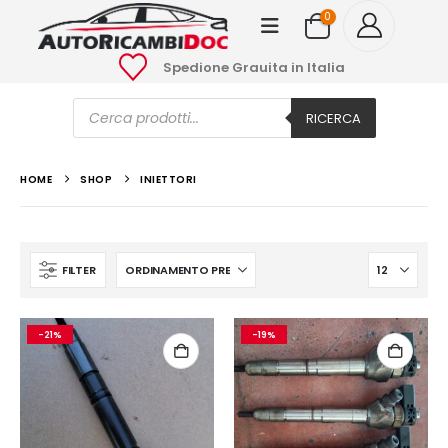
0
Spedione Grauita in Italia
Ricerca
prodotti
RICERCA
HOME
SHOP
INIETTORI
FILTER
-21%
-19%