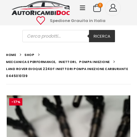
0
Spedione Grauita in Italia
Ricerca
prodotti
RICERCA
HOME
SHOP
MECCANICA E PERFORMANCE
,
INIETTORI
,
POMPA INIEZIONE
LAND ROVER EVOQUE 224DT INIETTORI POMPA INIEZIONE CARBURANTE
0445010139
-17%