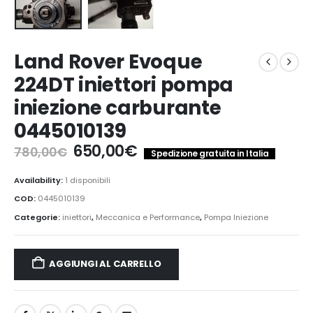
Land Rover Evoque
224DT iniettori pompa
iniezione carburante
0445010139
Il
Il
650,00
€
780,00
€
Spedizione gratuita in Italia
prezzo
prezzo
originale
attuale
Availability:
1 disponibili
era:
è:
COD:
0445010139
780,00€.
650,00€.
Categorie:
iniettori
,
Meccanica e Performance
,
Pompa Iniezione
AGGIUNGI AL CARRELLO