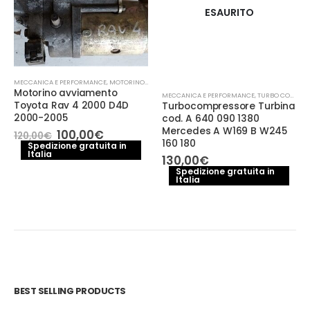
ESAURITO
MECCANICA E PERFORMANCE
,
MOTORINO AVVIAMENTO
Motorino avviamento
MECCANICA E PERFORMANCE
,
TURBO COMPRESSORE- TURBINA
Toyota Rav 4 2000 D4D
Turbocompressore Turbina
2000-2005
cod. A 640 090 1380
Mercedes A W169 B W245
Il
Il
100,00
€
120,00
€
prezzo
prezzo
160 180
Spedizione gratuita in
Italia
originale
attuale
130,00
€
era:
è:
Spedizione gratuita in
120,00€.
100,00€.
Italia
BEST SELLING PRODUCTS