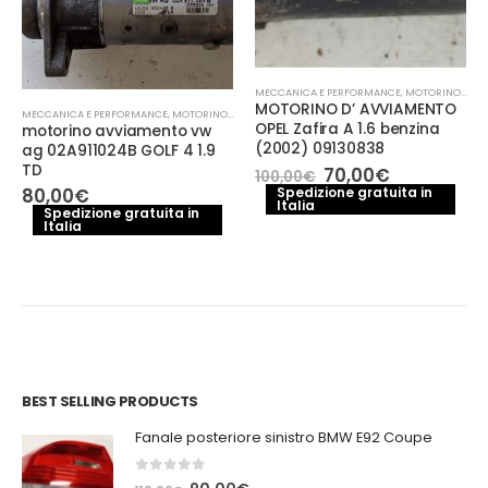
MECCANICA E PERFORMANCE
,
MOTORINO AVVIAMENTO
MOTORINO D’ AVVIAMENTO
MECCANICA E PERFORMANCE
,
MOTORINO AVVIAMENTO
OPEL Zafira A 1.6 benzina
motorino avviamento vw
(2002) 09130838
ag 02A911024B GOLF 4 1.9
TD
Il
Il
70,00
€
100,00
€
prezzo
prezzo
Spedizione gratuita in
80,00
€
Italia
originale
attuale
Spedizione gratuita in
era:
è:
Italia
100,00€.
70,00€.
BEST SELLING PRODUCTS
Fanale posteriore sinistro BMW E92 Coupe
0
out of 5
Il
Il