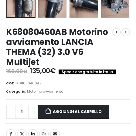
K68080460AB Motorino
avviamento LANCIA
THEMA (32) 3.0 V6
Multijet
Il
Il
135,00
€
160,00
€
Spedizione gratuita in Italia
prezzo
prezzo
originale
attuale
COD:
K68080460AB
era:
è:
Categoria:
Motorino avviamento
160,00€.
135,00€.
AGGIUNGI AL CARRELLO