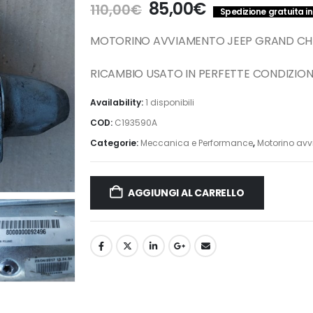
Il
Il
85,00
€
110,00
€
Spedizione gratuita in 
prezzo
prezzo
originale
attuale
MOTORINO AVVIAMENTO JEEP GRAND CHE
era:
è:
110,00€.
85,00€.
RICAMBIO USATO IN PERFETTE CONDIZION
Availability:
1 disponibili
COD:
C193590A
Categorie:
Meccanica e Performance
,
Motorino av
AGGIUNGI AL CARRELLO