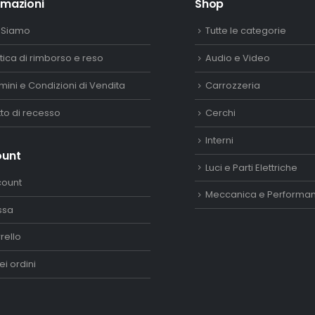
rmazioni
Shop
 Siamo
Tutte le categorie
itica di rimborso e reso
Audio e Video
mini e Condizioni di Vendita
Carrozzeria
itto di recesso
Cerchi
Interni
ount
Luci e Parti Elettriche
count
Meccanica e Performa
ssa
rello
ei ordini