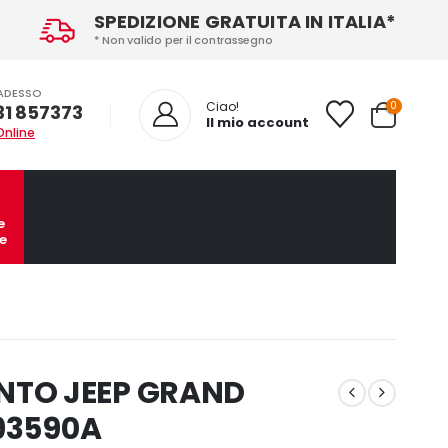
SPEDIZIONE GRATUITA IN ITALIA*
* Non valido per il contrassegno
ADESSO
0
Ciao!
31 857373
Il mio account
Online
e
e
NTO JEEP GRAND
193590A