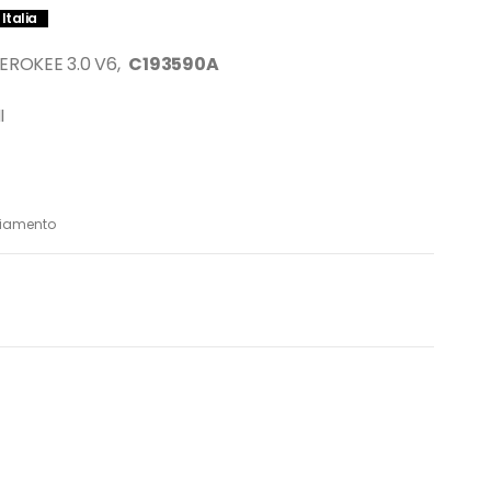
Italia
ROKEE 3.0 V6,
C193590A
I
viamento