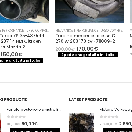
,
TURBO COMPRESSORE- TURBINA
MECCANICA E PERFORMANCE
,
TURBO COMPRESSORE- TURBINA
MECCANICA E PE
35-487599
Turbina mercedes classe C
MOTORINO 
 Citroen
270 W 203 170 cv -711009-2
TOYOTA AYG
2
107 CITROE
Il
Il
170,00
€
200,00
€
prezzo
prezzo
Il
Il
50
70,00
€
Spedizione gratuita in Italia
originale
attuale
prezzo
pr
 in Italia
Spedizione
era:
è:
e
attuale
or
200,00€.
170,00€.
è:
era
.
150,00€.
70
ING PRODUCTS
LATEST PRODUCTS
Fanale posteriore sinistro BMW E92 Coupe
0
out of 5
0
out of 5
Il
Il
Il
90,00
€
2.650
110,00
€
2.890,00
€
prezzo
prezzo
prezzo
Spedizione gratuita in
Spedizione gra