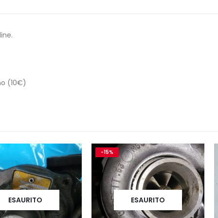
ine.
no (10€)
-15%
-29%
O
ESAURITO