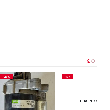
-13%
-
ESAURITO