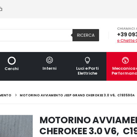
à
CHIAMACI 
+39 09
RICERCA
o Chatta 
Interni
Luci e Parti
Meccanica 
Cerchi
Elettriche
Performanc
MENTO
MOTORINO AVVIAMENTO JEEP GRAND CHEROKEE 3.0 V6, C193590A
MOTORINO AVVIAME
CHEROKEE 3.0 V6, C