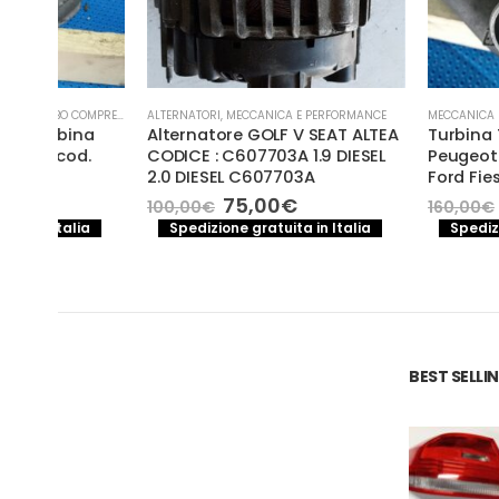
- TURBINA
ALTERNATORI
,
MECCANICA E PERFORMANCE
MECCANICA E PERFORMANCE
a
Alternatore GOLF V SEAT ALTEA
Turbina Turbo KP 
.
CODICE : C607703A 1.9 DIESEL
Peugeot 207 1.4 HDI
2.0 DIESEL C607703A
Ford Fiesta Mazda 
Il
Il
Il
75,00
€
150,00
€
100,00
€
160,00
€
prezzo
prezzo
prezzo
a
Spedizione gratuita in Italia
Spedizione gratuita
originale
attuale
original
era:
è:
era:
100,00€.
75,00€.
160,00€
BEST SELL