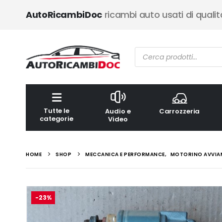
AutoRicambiDoc
ricambi auto usati di qualit
Ricerca
prodotti
Tutte le
Audio e
Carrozzeria
categorie
Video
HOME
SHOP
MECCANICA E PERFORMANCE
,
MOTORINO AVVIA
-23%