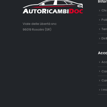
Info
Chi
Pol
Viale delle Libertà snc
Ter
96019 Rosolini (SR)
Dir
Acc
Ac
Ca
Car
I mi