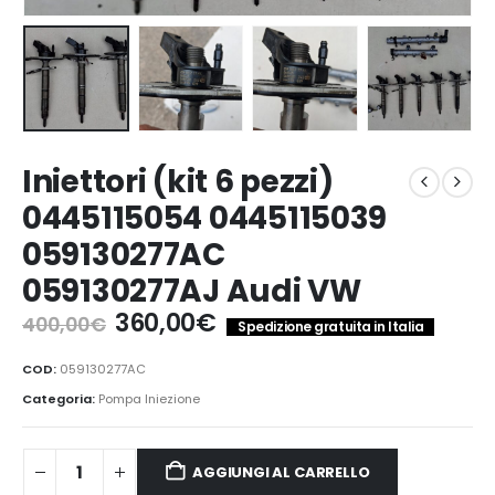
Iniettori (kit 6 pezzi)
0445115054 0445115039
059130277AC
059130277AJ Audi VW
Il
Il
360,00
€
400,00
€
Spedizione gratuita in Italia
prezzo
prezzo
originale
attuale
COD:
059130277AC
era:
è:
Categoria:
Pompa Iniezione
400,00€.
360,00€.
AGGIUNGI AL CARRELLO