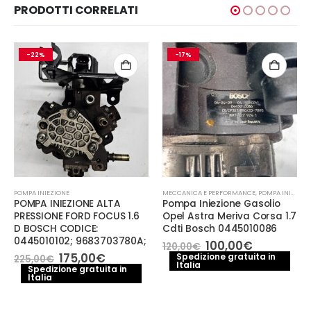
PRODOTTI CORRELATI
-22%
-17%
POMPA INIEZIONE
MECCANICA E PERFORMANCE
,
POMPA INIEZIONE
POMPA INIEZIONE ALTA
Pompa Iniezione Gasolio
PRESSIONE FORD FOCUS 1.6
Opel Astra Meriva Corsa 1.7
D BOSCH CODICE:
Cdti Bosch 0445010086
0445010102; 9683703780A;
Il
Il
100,00
€
120,00
€
prezzo
prezzo
Il
Il
175,00
€
Spedizione gratuita in
225,00
€
Italia
originale
attuale
prezzo
prezzo
Spedizione gratuita in
era:
è:
Italia
originale
attuale
120,00€.
100,00€.
era:
è:
o
225,00€.
175,00€.
le