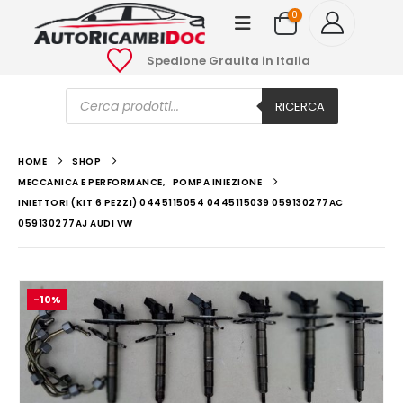
0
Spedione Grauita in Italia
Ricerca
prodotti
RICERCA
HOME
SHOP
MECCANICA E PERFORMANCE
,
POMPA INIEZIONE
INIETTORI (KIT 6 PEZZI) 0445115054 0445115039 059130277AC
059130277AJ AUDI VW
-10%