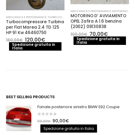
MECCANICA E PERFORMANCE
,
MOTORINO AVVIAMENTO
MOTORINO D’ AVVIAMENTO
MECCANICA E PERFORMANCE
,
TURBO COMPRESSORE- TURBINA
OPEL Zafira A 1.6 benzina
Turbocompressore Turbina
(2002) 09130838
per Fiat Marea 2.4 TD 125
HP 91 Kw 46460750
Il
Il
70,00
€
100,00
€
prezzo
prezzo
Il
Il
Spedizione gratuita in
120,00
€
160,00
€
Italia
originale
attuale
prezzo
prezzo
Spedizione gratuita in
era:
è:
e
Italia
originale
attuale
100,00€.
70,00€.
era:
è:
.
160,00€.
120,00€.
BEST SELLING PRODUCTS
Fanale posteriore sinistro BMW E92 Coupe
0
out of 5
Il
Il
90,00
€
110,00
€
prezzo
prezzo
Spedizione gratuita in Italia
originale
attuale