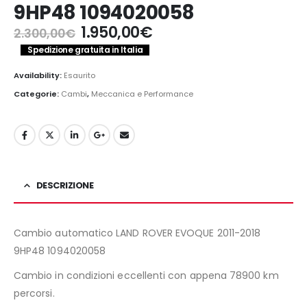
9HP48 1094020058
Il
Il
1.950,00
€
2.300,00
€
prezzo
prezzo
Spedizione gratuita in Italia
originale
attuale
era:
è:
Availability:
Esaurito
2.300,00€.
1.950,00€.
Categorie:
Cambi
,
Meccanica e Performance
DESCRIZIONE
Cambio automatico LAND ROVER EVOQUE 2011-2018
9HP48 1094020058
Cambio in condizioni eccellenti con appena 78900 km
percorsi.