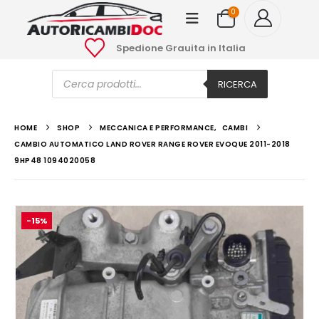
0
Spedione Grauita in Italia
Ricerca
prodotti
RICERCA
HOME
SHOP
MECCANICA E PERFORMANCE
,
CAMBI
CAMBIO AUTOMATICO LAND ROVER RANGE ROVER EVOQUE 2011-2018
9HP48 1094020058
-15%