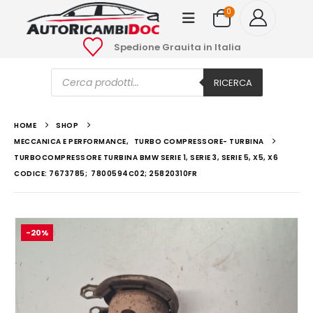
0
Spedione Grauita in Italia
Ricerca
prodotti
RICERCA
HOME
SHOP
MECCANICA E PERFORMANCE
,
TURBO COMPRESSORE- TURBINA
TURBOCOMPRESSORE TURBINA BMW SERIE 1, SERIE 3, SERIE 5, X5, X6
CODICE: 7673785; 7800594C02; 25820310FR
-20%