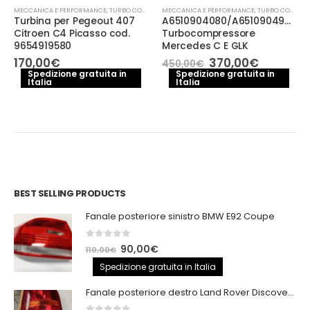
MECCANICA E PERFORMANCE
,
TURBO COMPRESSORE- TURBINA
MECCANICA E PERFORMANCE
,
TURBO COMPRESSORE- TURBINA
Turbina per Pegeout 407
A6510904080/A6510904980/A
Citroen C4 Picasso cod.
Turbocompressore
9654919580
Mercedes C E GLK
Il
Il
170,00
€
370,00
€
450,00
€
prezzo
prezzo
Spedizione gratuita in
Spedizione gratuita in
e
Italia
Italia
originale
attuale
era:
è:
€.
450,00€.
370,00€
BEST SELLING PRODUCTS
Fanale posteriore sinistro BMW E92 Coupe
0
out of 5
Il
Il
90,00
€
110,00
€
prezzo
prezzo
Spedizione gratuita in Italia
originale
attuale
Fanale posteriore destro Land Rover Discovery 3
era:
è: