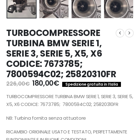
TURBOCOMPRESSORE
TURBINA BMW SERIE 1,
SERIE 3, SERIE 5, X5, X6
CODICE: 7673785;
7800594C02; 25820310FR
Il
Il
180,00
€
226,00
€
Spedizione gratuita in Italia
prezzo
prezzo
originale
attuale
TURBOCOMPRESSO
RE TURBINA BMW SERIE 1, SERIE 3, SERIE 5,
era:
è:
X5, X6 CODICE: 7673785; 7800594C02; 25820310FR
226,00€.
180,00€.
NB: Turbina fornita senza attuatore
RICAMBIO ORIGINALE USATO E TESTATO, PERFETTAMENTE
FUNZIONANTE E IN BUONE CONDIZIONI.