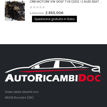
CRB MOTORE VW GOLF 7 VII (2012 >) AUDI SEAT 2.0TDI 150CV CRB IMPIANTO BOSCH
0
out of 5
Il
Il
2.650,00
€
2.890,00
€
prezzo
prezzo
Spedizione gratuita in Italia
originale
attuale
era:
è:
2.890,00€.
2.650,00€.
Viale delle Libertà snc
96019 Rosolini (SR)