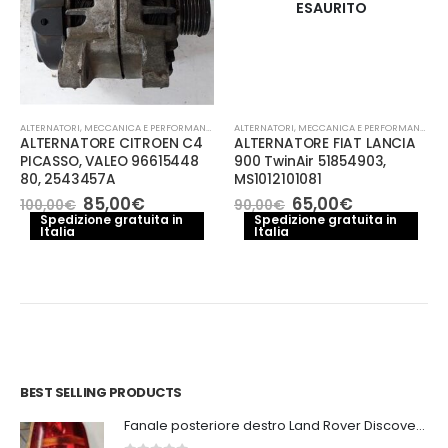
ESAURITO
ALTERNATORI
,
MECCANICA E PERFORMANCE
ALTERNATORI
,
MECCANICA E PERFORMANCE
ALTERNATORE CITROEN C4
ALTERNATORE FIAT LANCIA
PICASSO, VALEO 96615448
900 TwinAir 51854903,
80, 2543457A
MS1012101081
Il
Il
Il
Il
85,00
€
65,00
€
100,00
€
90,00
€
prezzo
prezzo
prezzo
prezzo
Spedizione gratuita in
Spedizione gratuita in
Italia
originale
attuale
Italia
originale
attuale
era:
è:
era:
è:
100,00€.
85,00€.
90,00€.
65,00€.
BEST SELLING PRODUCTS
Fanale posteriore destro Land Rover Discovery 3