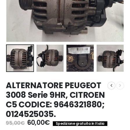
ALTERNATORE PEUGEOT
3008 Serie 9HR, CITROEN
C5 CODICE: 9646321880;
0124525035.
Il
Il
60,00
€
95,00
€
Spedizione gratuita in Italia
prezzo
prezzo