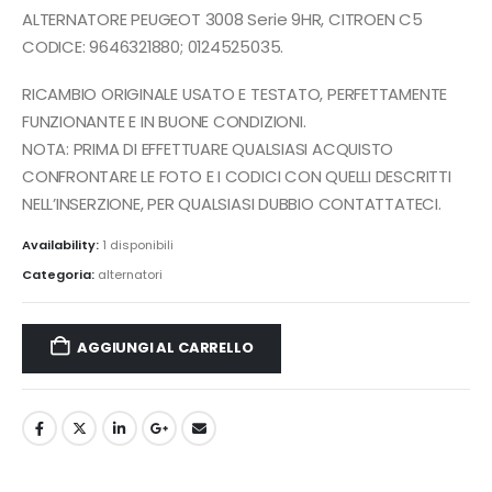
originale
attuale
ALTERNATORE PEUGEOT 3008 Serie 9HR, CITROEN C5
era:
è:
CODICE: 9646321880; 0124525035.
95,00€.
60,00€.
RICAMBIO ORIGINALE USATO E TESTATO, PERFETTAMENTE
FUNZIONANTE E IN BUONE CONDIZIONI.
NOTA: PRIMA DI EFFETTUARE QUALSIASI ACQUISTO
CONFRONTARE LE FOTO E I CODICI CON QUELLI DESCRITTI
NELL’INSERZIONE, PER QUALSIASI DUBBIO CONTATTATECI.
Availability:
1 disponibili
Categoria:
alternatori
AGGIUNGI AL CARRELLO