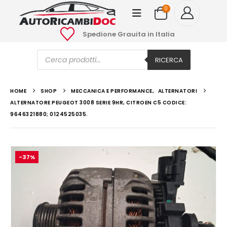
0
Spedione Grauita in Italia
Ricerca
prodotti
RICERCA
HOME
SHOP
MECCANICA E PERFORMANCE
,
ALTERNATORI
ALTERNATORE PEUGEOT 3008 SERIE 9HR, CITROEN C5 CODICE:
9646321880; 0124525035.
-37%