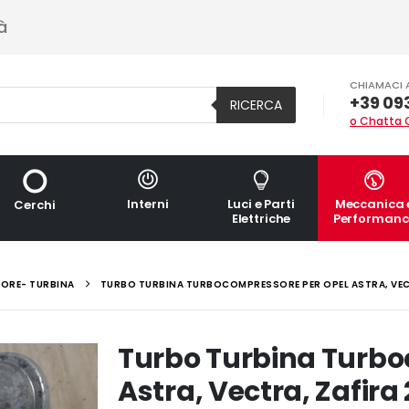
à
CHIAMACI 
+39 09
RICERCA
o Chatta 
Interni
Luci e Parti
Meccanica 
Cerchi
Elettriche
Performanc
ORE- TURBINA
TURBO TURBINA TURBOCOMPRESSORE PER OPEL ASTRA, VECTR
Turbo Turbina Turbo
Astra, Vectra, Zafira