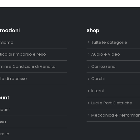
rmazioni
Shop
 Siamo
Tutte le categorie
itica di rimborso e reso
Audio e Video
mini e Condizioni di Vendita
Carrozzeria
itto di recesso
Cerchi
Interni
ount
Luci e Parti Elettriche
count
Meccanica e Performa
ssa
rello