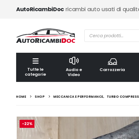
AutoRicambiDoc
ricambi auto usati di qualit
Ricerca
prodotti
Tutte le
Audio e
Carrozzeria
categorie
Video
HOME
SHOP
MECCANICA E PERFORMANCE
,
TURBO COMPRESS
-22%