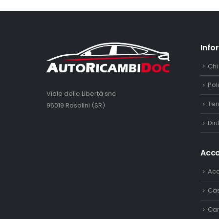
Info
Chi
Pol
Viale delle Libertà snc
Ter
96019 Rosolini (SR)
Dir
Acc
Ac
Ca
Car