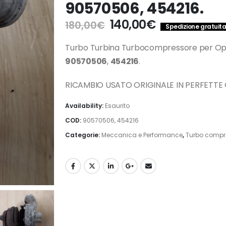
90570506, 454216.
Il
Il
140,00
€
180,00
€
Spedizione gratuita 
prezzo
prezzo
originale
attuale
Turbo Turbina Turbocompressore per Opel 
era:
è:
90570506
,
454216
.
180,00€.
140,00€.
RICAMBIO USATO ORIGINALE IN PERFETTE
Availability:
Esaurito
COD:
90570506, 454216
Categorie:
Meccanica e Performance
,
Turbo compre