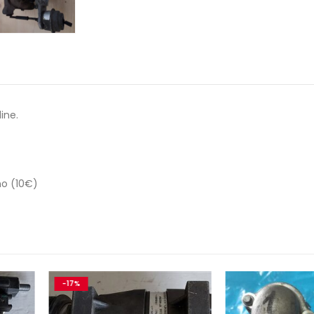
ine.
no (10€)