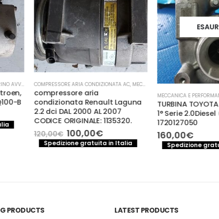
ESAURITO
IONATA AC
,
MECCANICA E PERFORMANCE
MECCANICA E PERFORMANCE
,
TURBO COMPRESSORE- TURBINA
MECCANICA E PE
ult Laguna
TURBINA TOYOTA Corolla Verso
motorino a
 2007
1° Serie 2.0Diesel (2005) cod.
02A911024B 
1135320.
1720127050
80,00
€
Il
160,00
€
Spedizione
prezzo
 in Italia
Spedizione gratuita in Italia
e
attuale
è:
100,00€.
ING PRODUCTS
LATEST PRODUCTS