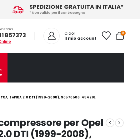
SPEDIZIONE GRATUITA IN ITALIA*
* Non valido per il contrassegno
ADESSO
0
Ciao!
31 857373
Il mio account
Online
e
e
A, ZAFIRA 2.0 DTI (1999-2008), 90570506, 454216.
compressore per Opel
 2.0 DTI (1999-2008),