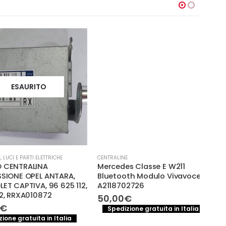
-
ESAURITO
 E PARTI ELETTRICHE
CENTRALINE
CENTR
NTRALINA
Mercedes Classe E W211
CEN
NE OPEL ANTARA,
Bluetooth Modulo Vivavoce
(E65
APTIVA, 96 625 112,
A2118702726
65.
RRXA010872
056
50,00
€
100
Spedizione gratuita in Italia
 gratuita in Italia
S