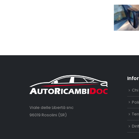
Info
Chi
Pol
Viale delle Libertà snc
Ter
96019 Rosolini (SR)
Dir