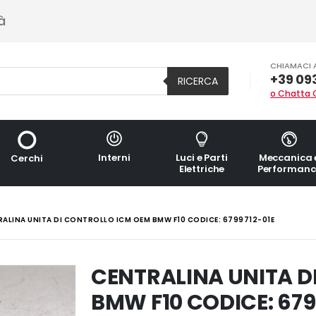
à
CHIAMACI 
+39 09
RICERCA
o Chatta 
Interni
Luci e Parti
Meccanica 
Cerchi
Elettriche
Performanc
ALINA UNITA DI CONTROLLO ICM OEM BMW F10 CODICE: 6799712-01E
CENTRALINA UNITA D
BMW F10 CODICE: 679