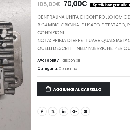
Il
Il
70,00
€
105,00
€
Spedizione gratuita in
prezzo
prezzo
originale
attuale
CENTRALINA UNITA DI CONTROLLO ICM OE
era:
è:
RICAMBIO ORIGINALE USATO E TESTATO, 
105,00€.
70,00€.
CONDIZIONI.
NOTA: PRIMA DI EFFETTUARE QUALSIASI 
QUELLI DESCRITTI NELL’INSERZIONE, PER 
Availability:
1 disponibili
Categoria:
Centraline
AGGIUNGI AL CARRELLO