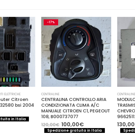
-17%
ETTRICHE
CENTRALINE
CENTRALINE
,
LUCI
 Citroen
CENTRALINA CONTROLLO ARIA
MODULO CE
0 bsi 2004
CONDIZIONATA CLIMA A/C
TRASMISSIO
MANUALE CITROEN C1, PEGEOUT
CHEVROLET C
108, B000737077
96625112, 
 in Italia
Il
Il
100,00
€
130,00
€
120,00
€
prezzo
prezzo
Spedizione gratuita in Italia
Spedizione
originale
attuale