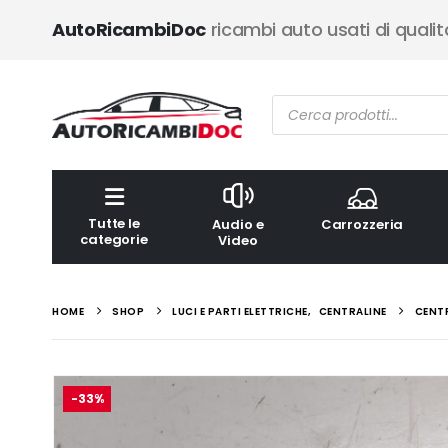
AutoRicambiDoc
ricambi auto usati di qualit
Ricerca
prodotti
Tutte le
Audio e
Carrozzeria
categorie
Video
HOME
SHOP
LUCI E PARTI ELETTRICHE
,
CENTRALINE
CENTR
-33%