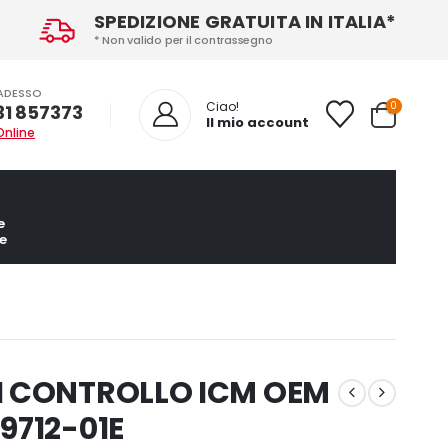
SPEDIZIONE GRATUITA IN ITALIA*
* Non valido per il contrassegno
ADESSO
0
Ciao!
31 857373
Il mio account
Online
e
e
I CONTROLLO ICM OEM
9712-01E