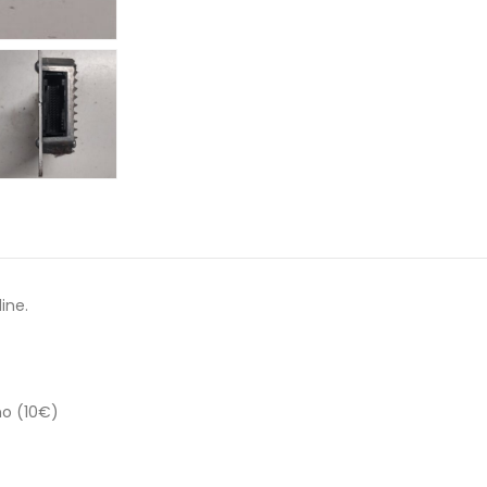
ine.
no (10€)