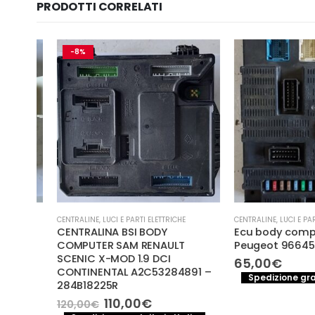
PRODOTTI CORRELATI
-8%
CENTRALINE
,
LUCI E PARTI ELETTRICHE
CENTRALINE
,
LUCI E PARTI EL
CENTRALINA BSI BODY
Ecu body computer
COMPUTER SAM RENAULT
Peugeot 966453258
21
SCENIC X-MOD 1.9 DCI
65,00
€
CONTINENTAL A2C53284891 –
Spedizione gratuita
284B18225R
o
Il
Il
110,00
€
120,00
€
a
le