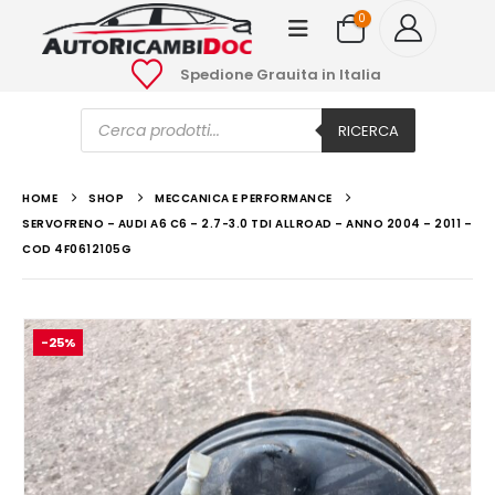
0
Spedione Grauita in Italia
Ricerca
prodotti
RICERCA
HOME
SHOP
MECCANICA E PERFORMANCE
SERVOFRENO – AUDI A6 C6 – 2.7-3.0 TDI ALLROAD – ANNO 2004 – 2011 –
COD 4F0612105G
-25%