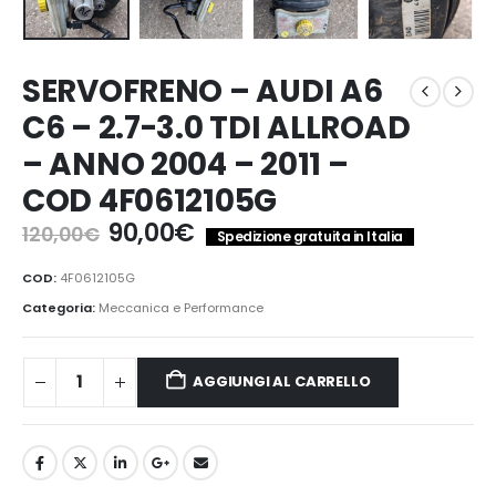
SERVOFRENO – AUDI A6
C6 – 2.7-3.0 TDI ALLROAD
– ANNO 2004 – 2011 –
COD 4F0612105G
Il
Il
90,00
€
120,00
€
Spedizione gratuita in Italia
prezzo
prezzo
originale
attuale
COD:
4F0612105G
era:
è:
Categoria:
Meccanica e Performance
120,00€.
90,00€.
AGGIUNGI AL CARRELLO