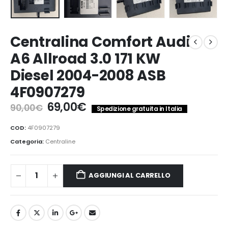
Centralina Comfort Audi
A6 Allroad 3.0 171 KW
Diesel 2004-2008 ASB
4F0907279
Il
Il
69,00
€
90,00
€
Spedizione gratuita in Italia
prezzo
prezzo
originale
attuale
COD:
4F0907279
era:
è:
Categoria:
Centraline
90,00€.
69,00€.
AGGIUNGI AL CARRELLO