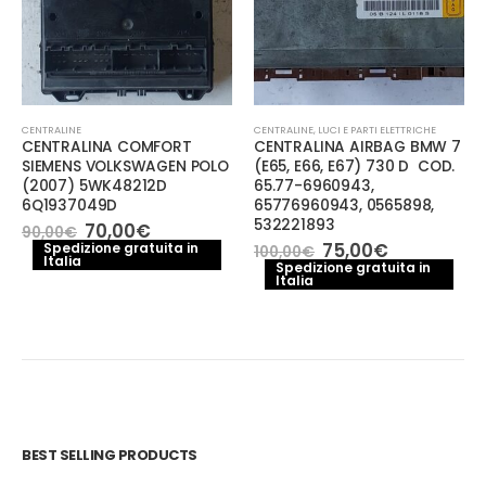
CENTRALINE
CENTRALINE
,
LUCI E PARTI ELETTRICHE
CENTRALINA COMFORT
CENTRALINA AIRBAG BMW 7
SIEMENS VOLKSWAGEN POLO
(E65, E66, E67) 730 D COD.
(2007) 5WK48212D
65.77-6960943,
6Q1937049D
65776960943, 0565898,
532221893
Il
Il
70,00
€
90,00
€
prezzo
prezzo
Il
Il
75,00
€
Spedizione gratuita in
100,00
€
Italia
originale
attuale
prezzo
prezzo
Spedizione gratuita in
era:
è:
Italia
originale
attuale
90,00€.
70,00€.
era:
è:
100,00€.
75,00€.
BEST SELLING PRODUCTS