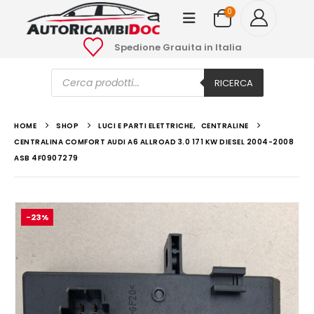
0
Spedione Grauita in Italia
Ricerca
prodotti
RICERCA
HOME
SHOP
LUCI E PARTI ELETTRICHE
,
CENTRALINE
CENTRALINA COMFORT AUDI A6 ALLROAD 3.0 171 KW DIESEL 2004-2008
ASB 4F0907279
-23%