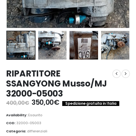
RIPARTITORE
SSANGYONG Musso/MJ
32000-05003
Il
Il
350,00
€
400,00
€
Spedizione gratuita in Italia
prezzo
prezzo
originale
attuale
Availability:
Esaurito
era:
è:
COD:
32000-05003
400,00€.
350,00€.
Categoria:
differenziali