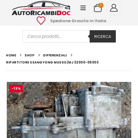
0
Spedione Grauita in Italia
Ricerca
prodotti
RICERCA
HOME
SHOP
DIFFERENZIALI
RIPARTITORE SSANGYONG MUSSO/MJ 32000-05003
-13%