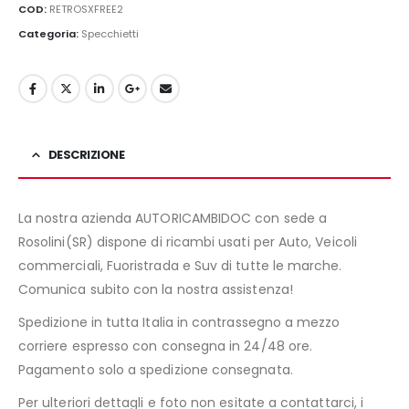
era:
è:
COD:
RETROSXFREE2
129,00€.
110,00€.
Categoria:
Specchietti
DESCRIZIONE
La nostra azienda AUTORICAMBIDOC con sede a
Rosolini(SR) dispone di ricambi usati per Auto, Veicoli
commerciali, Fuoristrada e Suv di tutte le marche.
Comunica subito con la nostra assistenza!
Spedizione in tutta Italia in contrassegno a mezzo
corriere espresso con consegna in 24/48 ore.
Pagamento solo a spedizione consegnata.
Per ulteriori dettagli e foto non esitate a contattarci, i