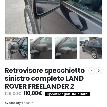
Retrovisore specchietto
sinistro completo LAND
ROVER FREELANDER 2
Il
Il
110,00
€
129,00
€
Spedizione gratuita in Italia
prezzo
prezzo
originale
attuale
Availability:
Esaurito