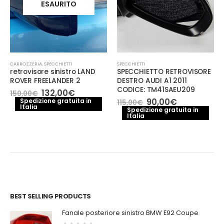
ESAURITO
CARROZZERIA
,
SPECCHIETTI
SPECCHIETTI
retrovisore sinistro LAND
SPECCHIETTO RETROVISORE
ROVER FREELANDER 2
DESTRO AUDI A1 2011
CODICE: TM41SAEU209
Il
Il
132,00
€
150,00
€
prezzo
prezzo
Il
Il
90,00
€
Spedizione gratuita in
115,00
€
Italia
originale
attuale
prezzo
prezzo
Spedizione gratuita in
era:
è:
Italia
originale
attuale
150,00€.
132,00€.
era:
è:
e
115,00€.
90,00€.
.
BEST SELLING PRODUCTS
Fanale posteriore sinistro BMW E92 Coupe