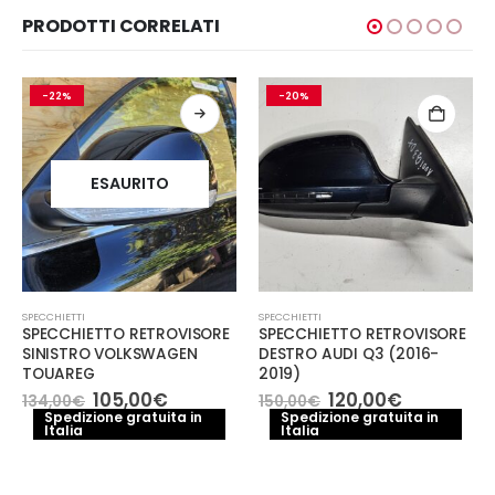
PRODOTTI CORRELATI
-22%
-20%
ESAURITO
SPECCHIETTI
SPECCHIETTI
SPECCHIETTO RETROVISORE
SPECCHIETTO RETROVISORE
SINISTRO VOLKSWAGEN
DESTRO AUDI Q3 (2016-
TOUAREG
2019)
Il
Il
Il
Il
105,00
€
120,00
€
134,00
€
150,00
€
prezzo
prezzo
prezzo
prezzo
Spedizione gratuita in
Spedizione gratuita in
e
Italia
originale
attuale
Italia
originale
attuale
era:
è:
era:
è:
€.
134,00€.
105,00€.
150,00€.
120,00€.