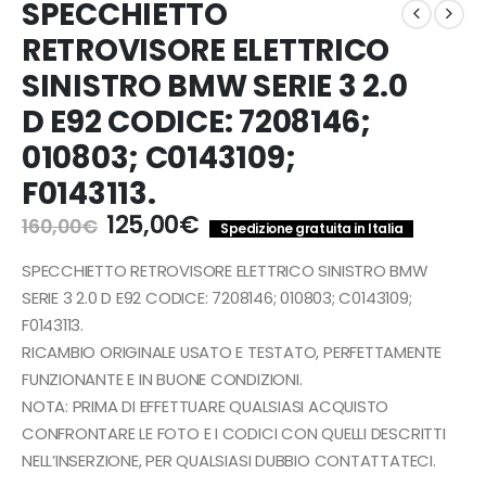
SPECCHIETTO
RETROVISORE ELETTRICO
SINISTRO BMW SERIE 3 2.0
D E92 CODICE: 7208146;
010803; C0143109;
F0143113.
Il
Il
125,00
€
160,00
€
Spedizione gratuita in Italia
prezzo
prezzo
originale
attuale
SPECCHIETTO RETROVISORE ELETTRICO SINISTRO BMW
era:
è:
SERIE 3 2.0 D E92 CODICE: 7208146; 010803; C0143109;
160,00€.
125,00€.
F0143113.
RICAMBIO ORIGINALE USATO E TESTATO, PERFETTAMENTE
FUNZIONANTE E IN BUONE CONDIZIONI.
NOTA: PRIMA DI EFFETTUARE QUALSIASI ACQUISTO
CONFRONTARE LE FOTO E I CODICI CON QUELLI DESCRITTI
NELL’INSERZIONE, PER QUALSIASI DUBBIO CONTATTATECI.