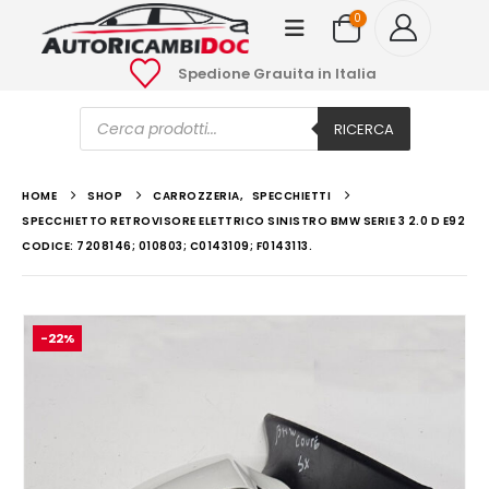
0
Spedione Grauita in Italia
Ricerca
prodotti
RICERCA
HOME
SHOP
CARROZZERIA
,
SPECCHIETTI
SPECCHIETTO RETROVISORE ELETTRICO SINISTRO BMW SERIE 3 2.0 D E92
CODICE: 7208146; 010803; C0143109; F0143113.
-22%