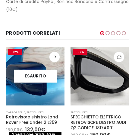
Carte di credito PayPal, Bonifico Bancario e Contrassegno
(10€)
PRODOTTI CORRELATI
-32%
-22%
SPECCHIETTI
SPECCHIETTI
SPECCHIETTO ELETTRICO
SPECCHIETTO RETROVISORE
RETROVISORE DESTRO AUDI
DESTRO AUDI A1 2011
Q2 CODICE: 1817A001
CODICE: TM41SAEU209
Il
Il
Il
Il