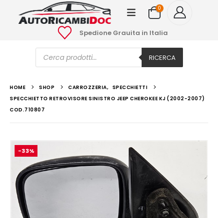
0
Spedione Grauita in Italia
Ricerca
prodotti
RICERCA
HOME
SHOP
CARROZZERIA
,
SPECCHIETTI
SPECCHIETTO RETROVISORE SINISTRO JEEP CHEROKEE KJ (2002-2007)
COD.710807
-33%