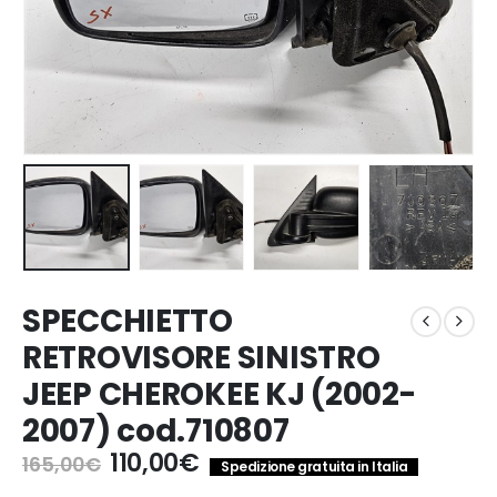
SPECCHIETTO
RETROVISORE SINISTRO
JEEP CHEROKEE KJ (2002-
2007) cod.710807
Il
Il
110,00
€
165,00
€
Spedizione gratuita in Italia
prezzo
prezzo