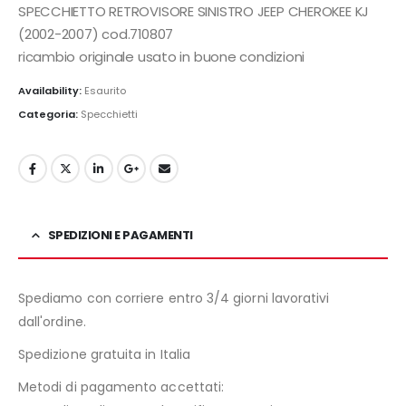
originale
attuale
SPECCHIETTO RETROVISORE SINISTRO JEEP CHEROKEE KJ
era:
è:
(2002-2007) cod.710807
165,00€.
110,00€.
ricambio originale usato in buone condizioni
Availability:
Esaurito
Categoria:
Specchietti
SPEDIZIONI E PAGAMENTI
Spediamo con corriere entro 3/4 giorni lavorativi
dall'ordine.
Spedizione gratuita in Italia
Metodi di pagamento accettati: