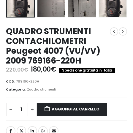
QUADRO STRUMENTI
CONTACHILOMETRI
Peugeot 4007 (VU/VV)
2009 769166-220H
Il
Il
180,00
€
220,00
€
Spedizione gratuita in Italia
prezzo
prezzo
originale
attuale
COD:
769166-220H
era:
è:
Categoria:
Quadro strumenti
220,00€.
180,00€.
AGGIUNGI AL CARRELLO