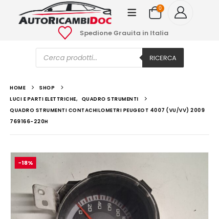
0
Spedione Grauita in Italia
Ricerca
prodotti
RICERCA
HOME
SHOP
LUCI E PARTI ELETTRICHE
,
QUADRO STRUMENTI
QUADRO STRUMENTI CONTACHILOMETRI PEUGEOT 4007 (VU/VV) 2009
769166-220H
-18%