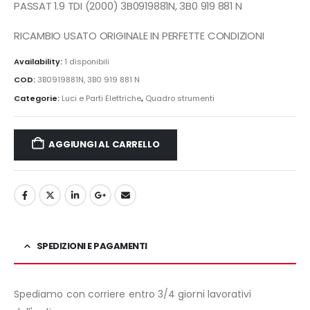
era:
è:
PASSAT 1.9 TDI (2000) 3B0919881N, 3B0 919 881 N
100,00€.
80,00€.
RICAMBIO USATO ORIGINALE IN PERFETTE CONDIZIONI
Availability:
1 disponibili
COD:
3B0919881N, 3B0 919 881 N
Categorie:
Luci e Parti Elettriche
,
Quadro strumenti
AGGIUNGI AL CARRELLO
SPEDIZIONI E PAGAMENTI
Spediamo con corriere entro 3/4 giorni lavorativi