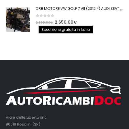
CRB MOTORE VW GOLF 7 VII (2012 >) AUDI SEAT 2.0TDI 150CV CRB IMPIANTO BOSCH
0
out of 5
Il
Il
2.650,00
€
2.890,00
€
prezzo
prezzo
Spedizione gratuita in Italia
originale
attuale
era:
è:
2.890,00€.
2.650,00€.
Viale delle Libertà snc
96019 Rosolini (SR)