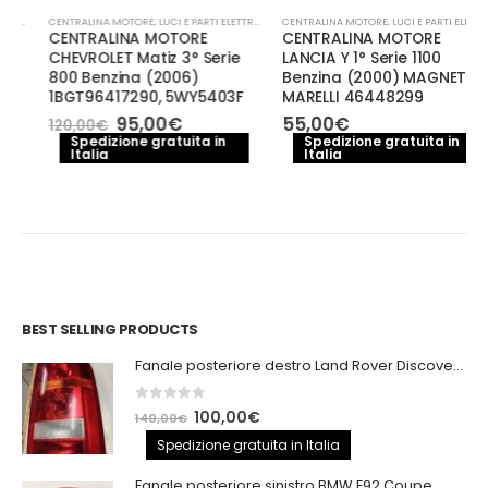
CENTRALINA MOTORE
,
LUCI E PARTI ELETTRICHE
CENTRALINA MOTORE
,
LUCI E PARTI ELETTRICHE
CENTRALINA MOTORE
CENTRALINA MOTORE
CHEVROLET Matiz 3° Serie
LANCIA Y 1° Serie 1100
800 Benzina (2006)
Benzina (2000) MAGNETI
1BGT96417290, 5WY5403F
MARELLI 46448299
Il
Il
95,00
€
55,00
€
120,00
€
prezzo
prezzo
Spedizione gratuita in
Spedizione gratuita in
Italia
originale
attuale
Italia
era:
è:
120,00€.
95,00€.
BEST SELLING PRODUCTS
Fanale posteriore destro Land Rover Discovery 3
0
out of 5
Il
Il
100,00
€
140,00
€
prezzo
prezzo
Spedizione gratuita in Italia
originale
attuale
Fanale posteriore sinistro BMW E92 Coupe