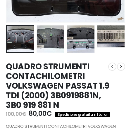
QUADRO STRUMENTI
CONTACHILOMETRI
VOLKSWAGEN PASSAT 1.9
TDI (2000) 3B0919881N,
3B0 919 881 N
Il
Il
80,00
€
100,00
€
Spedizione gratuita in Italia
prezzo
prezzo
originale
attuale
QUADRO STRUMENTI CONTACHILOMETRI VOLKSWAGEN