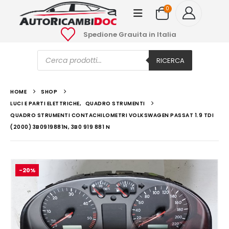
0
Spedione Grauita in Italia
Ricerca
prodotti
RICERCA
HOME
SHOP
LUCI E PARTI ELETTRICHE
,
QUADRO STRUMENTI
QUADRO STRUMENTI CONTACHILOMETRI VOLKSWAGEN PASSAT 1.9 TDI
(2000) 3B0919881N, 3B0 919 881 N
-20%