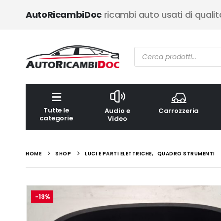
AutoRicambiDoc
ricambi auto usati di qualit
Ricerca
prodotti
Tutte le
Audio e
Carrozzeria
categorie
Video
HOME
SHOP
LUCI E PARTI ELETTRICHE
,
QUADRO STRUMENTI
-13%