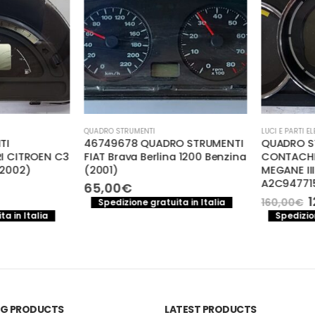
QUADRO STRUMENTI
LUCI E PARTI ELET
I
46749678 QUADRO STRUMENTI
QUADRO ST
CITROEN C3
FIAT Brava Berlina 1200 Benzina
CONTACHIL
2002)
(2001)
MEGANE III 1.
A2C9477150
65,00
€
Il
12
160,00
€
Spedizione gratuita in Italia
rezzo
pr
 in Italia
Spedizione
e
ttuale
or
:
er
5,00€.
16
ING PRODUCTS
LATEST PRODUCTS