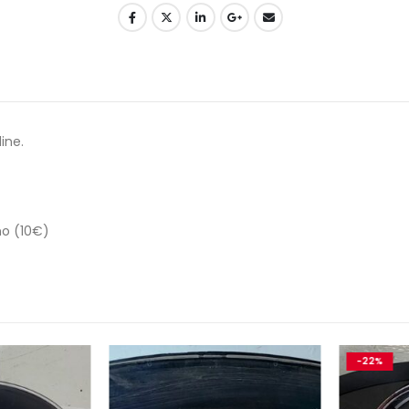
ine.
no (10€)
-22%