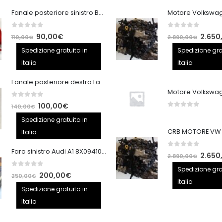
Fanale posteriore sinistro BMW E92 Coupe
0
out of 5
0
out of 5
Il
Il
Il
90,00
€
2.650
110,00
€
2.890,00
€
prezzo
prezzo
prezzo
Spedizione gratuita in
Spedizione gra
originale
attuale
origina
Italia
Italia
era:
è:
era:
Fanale posteriore destro Land Rover Discovery 3
110,00€.
90,00€.
2.890,
0
out of 5
Il
Il
100,00
€
140,00
€
0
out of 5
prezzo
prezzo
Spedizione gratuita in
originale
attuale
Italia
era:
è:
Faro sinistro Audi A1 8X0941005
0
out of 5
140,00€.
100,00€.
Il
2.650
2.890,00
€
prezzo
Spedizione gra
0
out of 5
Il
Il
200,00
€
250,00
€
origina
Italia
prezzo
prezzo
Spedizione gratuita in
era:
originale
attuale
Italia
2.890,
era:
è: