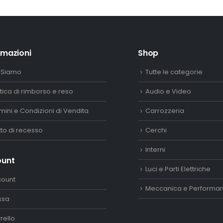
250,00€.
200,00€.
rmazioni
Shop
 Siamo
Tutte le categorie
itica di rimborso e reso
Audio e Video
mini e Condizioni di Vendita
Carrozzeria
itto di recesso
Cerchi
Interni
ount
Luci e Parti Elettriche
count
Meccanica e Performa
ssa
rello