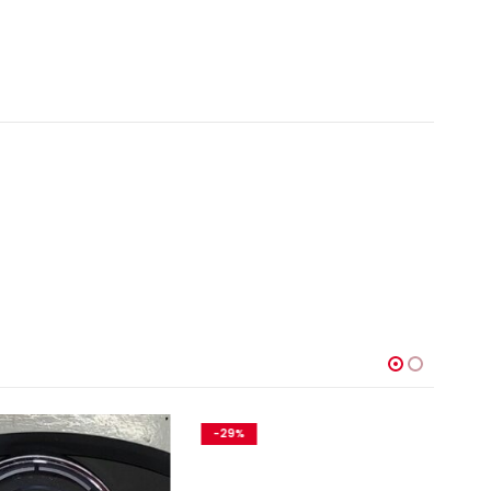
-29%
-1