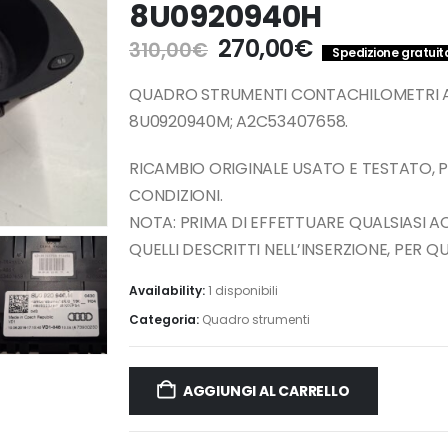
8U0920940H
Il
Il
270,00
€
310,00
€
Spedizione gratuita 
prezzo
prezzo
originale
attuale
QUADRO STRUMENTI CONTACHILOMETRI AU
era:
è:
8U0920940M; A2C53407658.
310,00€.
270,00€.
RICAMBIO ORIGINALE USATO E TESTATO, 
CONDIZIONI.
NOTA: PRIMA DI EFFETTUARE QUALSIASI 
QUELLI DESCRITTI NELL’INSERZIONE, PER 
Availability:
1 disponibili
Categoria:
Quadro strumenti
AGGIUNGI AL CARRELLO