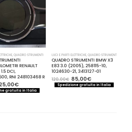
TRICHE
,
QUADRO STRUMENTI
LUCI E PARTI ELETTRICHE
,
QUADRO STRUMENTI
QUADR
RUMENTI
QUADRO STRUMENTI BMW X3
QUA
OMETRI RENAULT
E83 3.0 (2005), 258115-10,
Ben
5 DCI,
1024630-21, 3413127-01
16V
0, RNI 248103468 R
Il
Il
85,00
€
120,00
€
130,
prezzo
prezzo
Il
5,00
€
Spedizione gratuita in Italia
S
originale
attuale
ezzo
prezzo
 gratuita in Italia
era:
è:
iginale
attuale
120,00€.
85,00€.
a:
è:
0,00€.
125,00€.