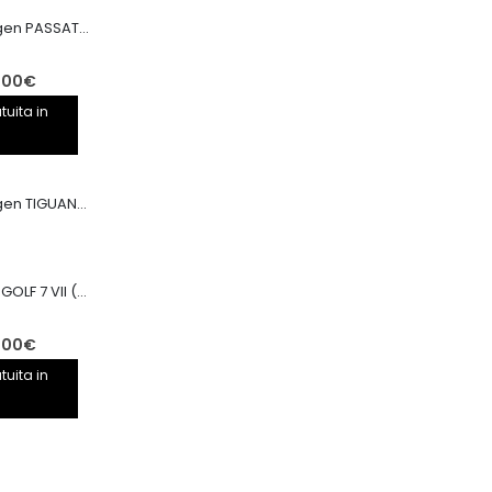
Motore Volkswagen PASSAT CRB CRBC 2.0TDI 150CV
Il
,00
€
prezzo
tuita in
le
attuale
è:
00€.
2.650,00€.
Motore Volkswagen TIGUAN CRB CRBC 2.0TDI 150CV EURO6
CRB MOTORE VW GOLF 7 VII (2012 >) AUDI SEAT 2.0TDI 150CV CRB IMPIANTO BOSCH
Il
,00
€
prezzo
tuita in
le
attuale
è:
00€.
2.650,00€.