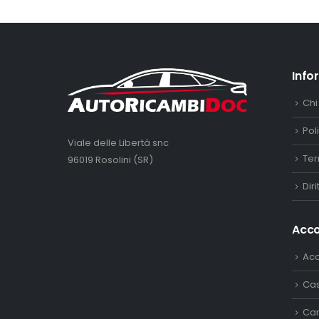
Info
Chi
Pol
Viale delle Libertà snc
Ter
96019 Rosolini (SR)
Dir
Acc
Ac
Ca
Car