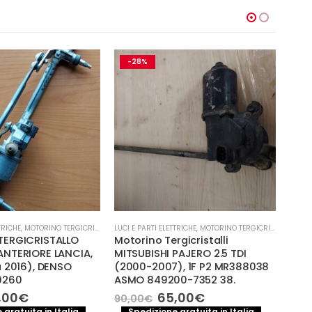
-28%
-
TRICHE
,
MOTORINO TERGICRISTALLI
LUCI E PARTI ELETTRICHE
,
MOTORINO TERGICRISTALLI
MOTOR
ERGICRISTALLO
Motorino Tergicristalli
8X1
NTERIORE LANCIA,
MITSUBISHI PAJERO 2.5 TDI
terg
 2016), DENSO
(2000-2007), 1F P2 MR388038
com
9260
ASMO 849200-7352 38.
A1 
Il
Il
Il
,00
€
65,00
€
90,00
€
110,
ezzo
prezzo
prezzo
prezzo
 gratuita in Italia
Spedizione gratuita in Italia
S