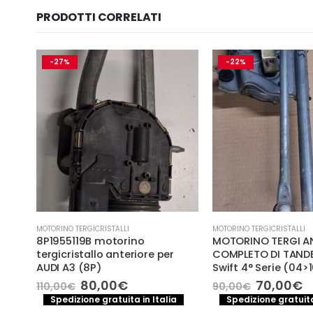
PRODOTTI CORRELATI
-27%
-22%
MOTORINO TERGICRISTALLI
MOTORINO TERGICRISTALLI
8P1955119B motorino
MOTORINO TERGI A
tergicristallo anteriore per
COMPLETO DI TAND
AUDI A3 (8P)
Swift 4° Serie (04>
Il
Il
Il
Il
80,00
€
70,00
€
110,00
€
90,00
€
STALLI
prezzo
prezzo
prezzo
p
O
Spedizione gratuita in Italia
Spedizione gratuita
originale
attuale
original
a
STA