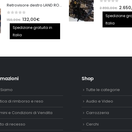
Retrovisore destro LAND ROVER FREELANDER 2
0
out of 5
110,00€.
90,00€.
Il
2.650
2.890,00
€
prezzo
Spedizione gra
0
out of 5
Il
Il
132,00
€
150,00
€
origina
Italia
prezzo
prezzo
Spedizione gratuita in
era:
originale
attuale
Italia
2.890,
era:
è:
150,00€.
132,00€.
rmazioni
Shop
 Siamo
Tutte le categorie
itica di rimborso e reso
Audio e Video
mini e Condizioni di Vendita
Carrozzeria
itto di recesso
Cerchi