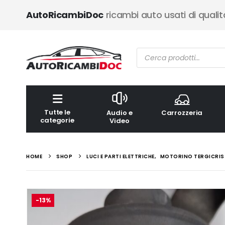
AutoRicambiDoc
ricambi auto usati di qualit
Ricerca
prodotti
Tutte le
Audio e
Carrozzeria
categorie
Video
HOME
SHOP
LUCI E PARTI ELETTRICHE
,
MOTORINO TERGICRIS
-13%