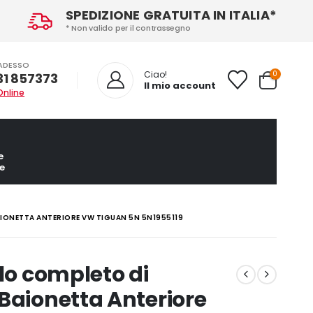
SPEDIZIONE GRATUITA IN ITALIA*
* Non valido per il contrassegno
ADESSO
0
Ciao!
31 857373
Il mio account
Online
e
e
ONETTA ANTERIORE VW TIGUAN 5N 5N1955119
lo completo di
Baionetta Anteriore