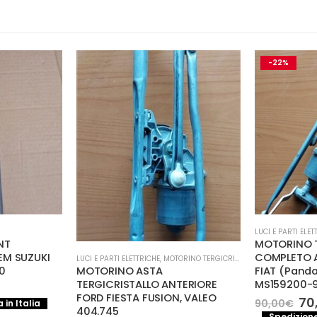
-22%
LUCI E PARTI ELET
NT
MOTORINO T
EM SUZUKI
COMPLETO A
LUCI E PARTI ELETTRICHE
,
MOTORINO TERGICRISTALLI
MOTORINO ASTA
10
FIAT (Panda
TERGICRISTALLO ANTERIORE
MS159200-
FORD FIESTA FUSION, VALEO
rezzo
Il
70
90,00
€
 in Italia
404.745
e
ttuale
pr
Spedizione