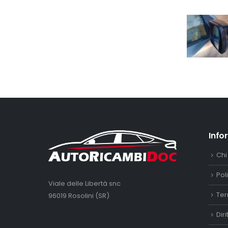
Info
Chi
Pol
Viale delle Libertà snc
Ter
96019 Rosolini (SR)
Dir