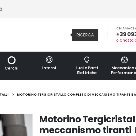
à
CHIAMACI 
+39 09
RICERCA
o Chatta 
Interni
Luci e Parti
Meccanica 
Cerchi
Elettriche
Performanc
TALLI
MOTORINO TERGICRISTALLO COMPLETO DI MECCANISMO TIRANTI BAI
Motorino Tergicristal
meccanismo tiranti 