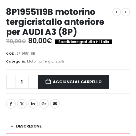
8P1955119B motorino
tergicristallo anteriore
per AUDI A3 (8P)
Il
Il
80,00
€
110,00
€
Spedizione gratuita in Italia
prezzo
prezzo
originale
attuale
COD:
8P1955119B
era:
è:
Categoria:
Motorino Tergicristalli
110,00€.
80,00€.
AGGIUNGI AL CARRELLO
DESCRIZIONE