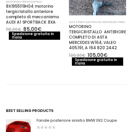
MOTORINO TERGICRISTALLI
8X1955119H04 motorino
tergicristallo anteriore
completo di meccanismo
AUDI A1 SPORTBACK 8XA
LUCI E PARTI ELETTRICHE
,
MOTORINO TERGICRISTALLI
MOTORINO
Il
Il
85,00
€
110,00
€
TERGICRISTALLO ANTERIORE
prezzo
prezzo
Spedizione gratuita in
COMPLETO DI ASTA
Italia
originale
attuale
era:
è:
MERCEDES W164, VALEO
110,00€.
85,00€.
405.191, A 164 820 2442
Il
Il
105,00
€
130,00
€
prezzo
prezzo
Spedizione gratuita in
Italia
originale
attuale
era:
è:
130,00€.
105,00€.
BEST SELLING PRODUCTS
Fanale posteriore sinistro BMW E92 Coupe