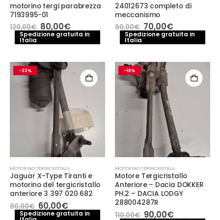
motorino tergi parabrezza
24012673 completo di
7193995-01
meccanismo
Il
Il
Il
Il
80,00
€
70,00
€
120,00
€
90,00
€
prezzo
prezzo
prezzo
prezzo
Spedizione gratuita in
Spedizione gratuita in
Italia
originale
attuale
Italia
originale
attuale
era:
è:
era:
è:
120,00€.
80,00€.
90,00€.
70,00€.
-33%
-18%
MOTORINO TERGICRISTALLI
MOTORINO TERGICRISTALLI
Jaguar X-Type Tiranti e
Motore Tergicristallo
motorino del tergicristallo
Anteriore – Dacia DOKKER
anteriore 3 397 020 682
PH.2 – DACIA LODGY
288004287R
Il
Il
60,00
€
90,00
€
prezzo
prezzo
Il
Il
90,00
€
Spedizione gratuita in
110,00
€
Italia