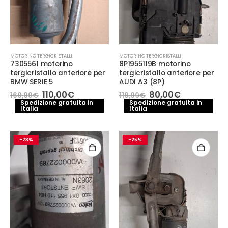
MOTORINO TERGICRISTALLI
MOTORINO TERGICRISTALLI
7305561 motorino
8P1955119B motorino
tergicristallo anteriore per
tergicristallo anteriore per
BMW SERIE 5
AUDI A3 (8P)
Il
Il
Il
Il
110,00
€
80,00
€
160,00
€
110,00
€
prezzo
prezzo
prezzo
prezzo
Spedizione gratuita in
Spedizione gratuita in
Italia
originale
attuale
Italia
originale
attuale
era:
è:
era:
è:
160,00€.
110,00€.
110,00€.
80,00€.
-23%
-25%