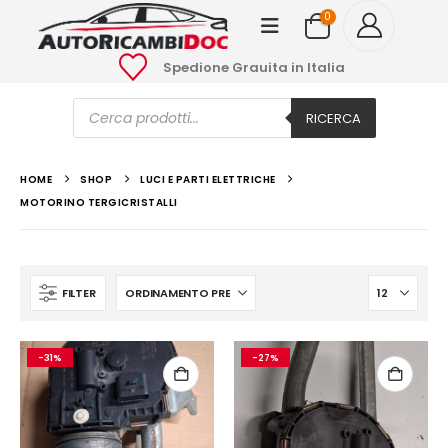
0
Spedione Grauita in Italia
Ricerca
prodotti
RICERCA
HOME
SHOP
LUCI E PARTI ELETTRICHE
MOTORINO TERGICRISTALLI
FILTER
-31%
-27%