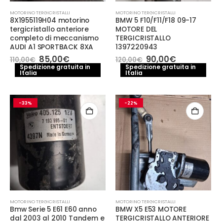
MOTORINO TERGICRISTALLI
MOTORINO TERGICRISTALLI
8X1955119H04 motorino
BMW 5 F10/F11/F18 09-17
tergicristallo anteriore
MOTORE DEL
completo di meccanismo
TERGICRISTALLO
AUDI A1 SPORTBACK 8XA
1397220943
Il
Il
Il
Il
85,00
€
90,00
€
110,00
€
120,00
€
prezzo
prezzo
prezzo
prezzo
Spedizione gratuita in
Spedizione gratuita in
Italia
originale
attuale
Italia
originale
attuale
era:
è:
era:
è:
110,00€.
85,00€.
120,00€.
90,00€.
-33%
-22%
MOTORINO TERGICRISTALLI
MOTORINO TERGICRISTALLI
Bmw Serie 5 E61 E60 anno
BMW X5 E53 MOTORE
dal 2003 al 2010 Tandem e
TERGICRISTALLO ANTERIORE