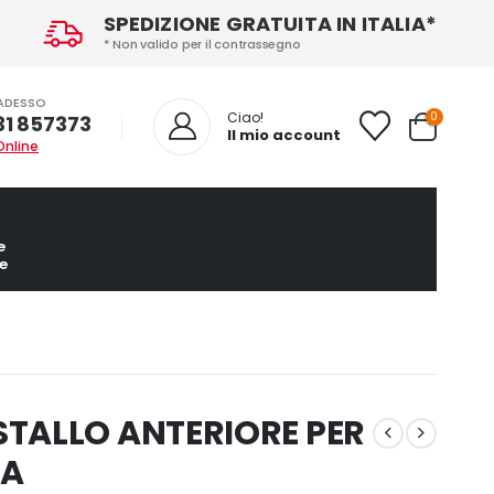
SPEDIZIONE GRATUITA IN ITALIA*
* Non valido per il contrassegno
ADESSO
0
Ciao!
31 857373
Il mio account
Online
e
e
TALLO ANTERIORE PER
9A