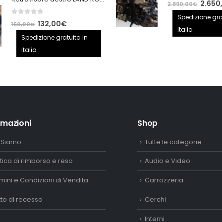
110,00€.
90,00€.
Il
2.650
2.890,00
€
prezzo
Spedizione gra
0
out of 5
Il
Il
132,00
€
150,00
€
origina
Italia
prezzo
prezzo
Spedizione gratuita in
era:
originale
attuale
Italia
2.890,
era:
è:
150,00€.
132,00€.
rmazioni
Shop
 Siamo
Tutte le categorie
itica di rimborso e reso
Audio e Video
mini e Condizioni di Vendita
Carrozzeria
itto di recesso
Cerchi
Interni