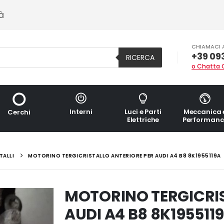
à
CHIAMACI 
+39 09
RICERCA
o Chatta 
Interni
Luci e Parti
Meccanica 
Cerchi
Elettriche
Performanc
TALLI
MOTORINO TERGICRISTALLO ANTERIORE PER AUDI A4 B8 8K1955119A
MOTORINO TERGICRIS
AUDI A4 B8 8K195511