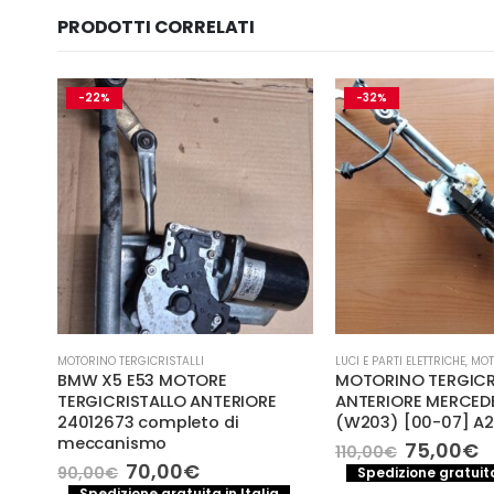
PRODOTTI CORRELATI
-22%
-32%
STALLI
MOTORINO TERGICRISTALLI
LUCI E PARTI ELETTRICHE
,
MOTO
BMW X5 E53 MOTORE
MOTORINO TERGICR
TERGICRISTALLO ANTERIORE
ANTERIORE MERCED
10-
24012673 completo di
(W203) [00-07] A
meccanismo
Il
Il
75,00
€
110,00
€
prezzo
p
Il
Il
70,00
€
90,00
€
Spedizione gratuita
original
a
prezzo
prezzo
a
Spedizione gratuita in Italia