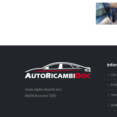
Info
Chi
Pol
Viale delle Libertà snc
Ter
96019 Rosolini (SR)
Dir