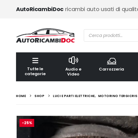
AutoRicambiDoc
ricambi auto usati di qualit
Ricerca
prodotti
Tutte le
Audio e
Carrozzeria
categorie
Video
HOME
SHOP
LUCI E PARTI ELETTRICHE
,
MOTORINO TERGICRIS
-25%