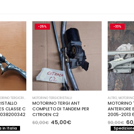
-25%
-33%
RINO TERGICRISTALLI
MOTORINO TERGICRISTALLI
ALTRO
,
MOTORINO
ISTALLO
MOTORINO TERGI ANT
MOTORINO T
ES CLASSE C
COMPLETO DI TANDEM PER
ANTERIORE 
2038200342
CITROEN C2
2005-2013 
Il
Il
Il
45,00
€
60
60,00
€
90,00
€
rezzo
prezzo
prezzo
pr
 in Italia
Spedizione
e
ttuale
originale
attuale
or