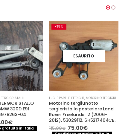
-35%
-
ESAURITO
 TERGICRISTALLI
LUCI E PARTI ELETTRICHE
,
MOTORINO TERGICRISTALLI
LUCI E
ERGICRISTALLO
Motorino tergilunotto
MOT
BMW 320D E91
tergicristallo posteriore Land
ANTE
6978263-04
Rover Freelander 2 (2006-
VALE
2012), 53029112, 6H5217404CB.
Il
,00
€
110,
ezzo
prezzo
Il
Il
75,00
€
115,00
€
 gratuita in Italia
S
iginale
attuale
prezzo
prezzo
Spedizione gratuita in Italia