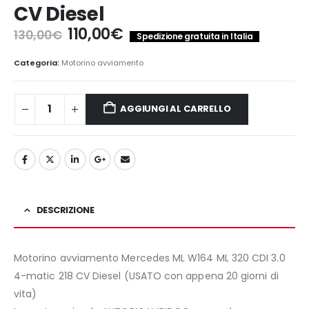
CV Diesel
Il
Il
110,00
€
130,00
€
Spedizione gratuita in Italia
prezzo
prezzo
originale
attuale
Categoria:
Motorino avviamento
era:
è:
130,00€.
110,00€.
AGGIUNGI AL CARRELLO
DESCRIZIONE
Motorino avviamento Mercedes ML W164 ML 320 CDI 3.0
4-matic 218 CV Diesel (USATO con appena 20 giorni di
vita)