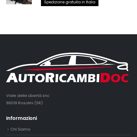
prezzo
prezzo
Spedizione gratuita in Italia
originale
attuale
era:
è:
2.890,00€.
2.650,00€.
Viale delle Libertà snc
96019 Rosolini (SR)
Informazioni
Chi Siamo