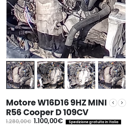
Motore W16D16 9HZ MINI
R56 Cooper D 109CV
Il
Il
1.100,00
€
1.280,00
€
Spedizione gratuita in Italia
prezzo
prezzo