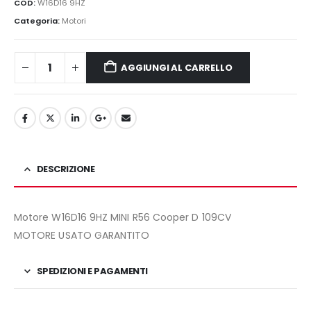
originale
attuale
COD:
W16D16 9HZ
era:
è:
Categoria:
Motori
1.280,00€.
1.100,00€.
AGGIUNGI AL CARRELLO
DESCRIZIONE
Motore W16D16 9HZ MINI R56 Cooper D 109CV
MOTORE USATO GARANTITO
SPEDIZIONI E PAGAMENTI