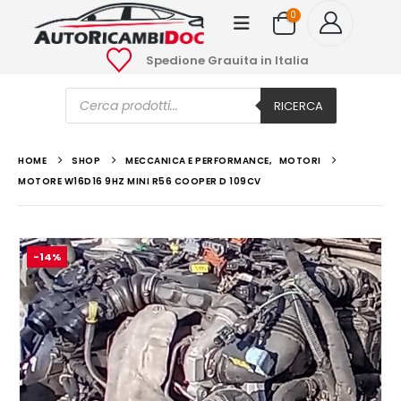
0
Spedione Grauita in Italia
Ricerca
prodotti
RICERCA
HOME
SHOP
MECCANICA E PERFORMANCE
,
MOTORI
MOTORE W16D16 9HZ MINI R56 COOPER D 109CV
-14%