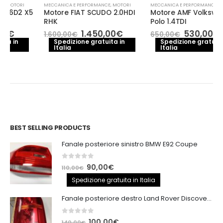
MECCANICA E PERFORMANCE
,
MOTORI
MECCANICA E PERFORMANCE
,
MOTORI
Motore FIAT SCUDO 2.0HDI
Motore AMF Volkswagen
RHK
Polo 1.4TDI
Il
Il
Il
Il
1.450,00
€
530,00
€
1.600,00
€
650,00
€
zo
prezzo
prezzo
prezzo
prezzo
Spedizione gratuita in
Spedizione gratuita in
ale
Italia
originale
attuale
Italia
originale
attuale
era:
è:
era:
è:
0,00€.
1.600,00€.
1.450,00€.
650,00€.
530,00€
BEST SELLING PRODUCTS
Fanale posteriore sinistro BMW E92 Coupe
0
out of 5
Il
Il
90,00
€
110,00
€
prezzo
prezzo
Spedizione gratuita in Italia
originale
attuale
Fanale posteriore destro Land Rover Discovery 3
era:
è:
110,00€.
90,00€.
0
out of 5
Il
Il
100,00
€
140,00
€