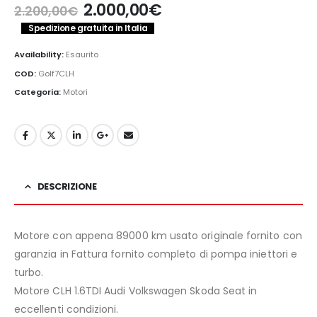
Il
Il
2.000,00
€
2.200,00
€
prezzo
prezzo
Spedizione gratuita in Italia
originale
attuale
era:
è:
Availability:
Esaurito
2.200,00€.
2.000,00€.
COD:
Golf7CLH
Categoria:
Motori
DESCRIZIONE
Motore con appena 89000 km usato originale fornito con
garanzia in Fattura fornito completo di pompa iniettori e
turbo.
Motore CLH 1.6TDI Audi Volkswagen Skoda Seat in
eccellenti condizioni.