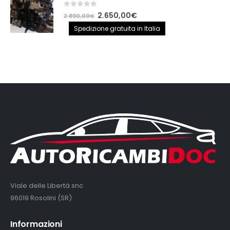
0
out of 5
Il
Il
2.650,00
€
2.890,00
€
prezzo
prezzo
Spedizione gratuita in Italia
originale
attuale
era:
è:
2.890,00€.
2.650,00€.
Viale delle Libertà snc
96019 Rosolini (SR)
Informazioni