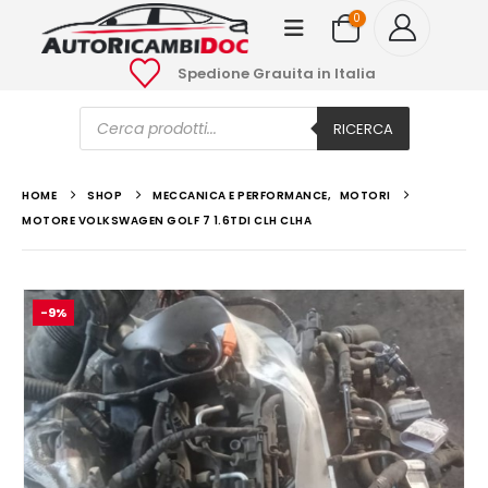
0
Spedione Grauita in Italia
Ricerca
prodotti
RICERCA
HOME
SHOP
MECCANICA E PERFORMANCE
,
MOTORI
MOTORE VOLKSWAGEN GOLF 7 1.6TDI CLH CLHA
-9%