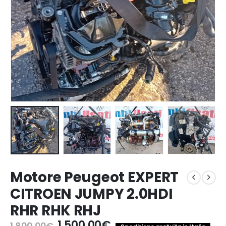
Motore Peugeot EXPERT
CITROEN JUMPY 2.0HDI
RHR RHK RHJ
Il
Il
1.500,00
€
1.800,00
€