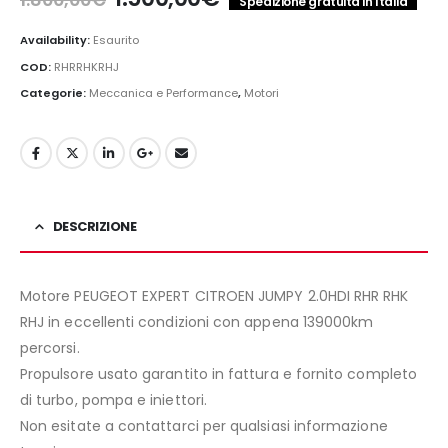
Spedizione gratuita in Italia
prezzo
prezzo
originale
attuale
Availability:
Esaurito
era:
è:
COD:
RHRRHKRHJ
1.800,00€.
1.500,00€.
Categorie:
Meccanica e Performance
,
Motori
DESCRIZIONE
Motore PEUGEOT EXPERT CITROEN JUMPY 2.0HDI RHR RHK
RHJ in eccellenti condizioni con appena 139000km
percorsi.
Propulsore usato garantito in fattura e fornito completo
di turbo, pompa e iniettori.
Non esitate a contattarci per qualsiasi informazione