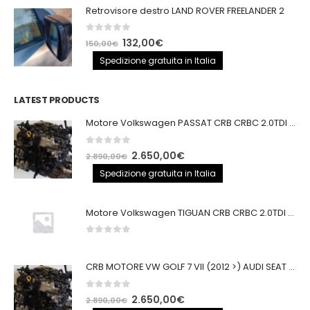
Retrovisore destro LAND ROVER FREELANDER 2
era:
è:
140,00€.
100,00€.
0
out of 5
Il
Il
132,00
€
150,00
€
prezzo
prezzo
Spedizione gratuita in Italia
originale
attuale
era:
è:
LATEST PRODUCTS
150,00€.
132,00€.
Motore Volkswagen PASSAT CRB CRBC 2.0TDI 150CV
0
out of 5
Il
Il
2.650,00
€
2.890,00
€
prezzo
prezzo
Spedizione gratuita in Italia
originale
attuale
era:
è:
Motore Volkswagen TIGUAN CRB CRBC 2.0TDI 150CV EURO6
2.890,00€.
2.650,00€.
0
out of 5
CRB MOTORE VW GOLF 7 VII (2012 >) AUDI SEAT 2.0TDI 150CV CRB IMPIANTO BOSCH
0
out of 5
Il
Il
2.650,00
€
2.890,00
€