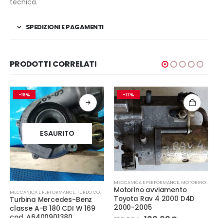
tecnica.
SPEDIZIONI E PAGAMENTI
PRODOTTI CORRELATI
-19%
-17%
ESAURITO
MECCANICA E PERFORMANCE
,
MOTORINO AVVIAMENTO
Motorino avviamento
MECCANICA E PERFORMANCE
,
TURBO COMPRESSORE- TURBINA
Toyota Rav 4 2000 D4D
Turbina Mercedes-Benz
2000-2005
classe A-B 180 CDI W 169
cod. A6400901380