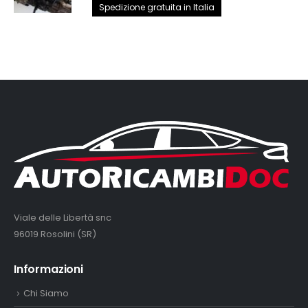
prezzo
prezzo
Spedizione gratuita in Italia
originale
attuale
era:
è:
2.890,00€.
2.650,00€.
Viale delle Libertà snc
96019 Rosolini (SR)
Informazioni
Chi Siamo