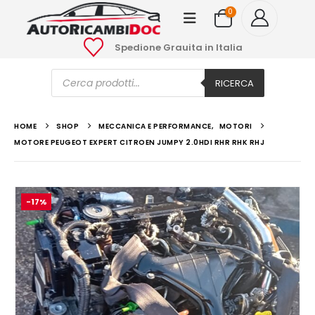
0
Spedione Grauita in Italia
Ricerca
prodotti
RICERCA
HOME
SHOP
MECCANICA E PERFORMANCE
,
MOTORI
MOTORE PEUGEOT EXPERT CITROEN JUMPY 2.0HDI RHR RHK RHJ
-17%