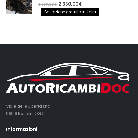
0
out of 5
Il
Il
2.650,00
€
2.890,00
€
prezzo
prezzo
Spedizione gratuita in Italia
originale
attuale
era:
è:
2.890,00€.
2.650,00€.
Viale delle Libertà snc
96019 Rosolini (SR)
Informazioni