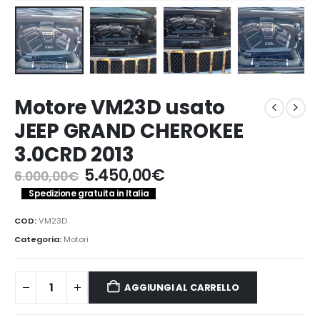
Motore VM23D usato
JEEP GRAND CHEROKEE
3.0CRD 2013
Il
Il
5.450,00
€
6.000,00
€
prezzo
prezzo
Spedizione gratuita in Italia
originale
attuale
era:
è:
COD:
VM23D
6.000,00€.
5.450,00€.
Categoria:
Motori
AGGIUNGI AL CARRELLO