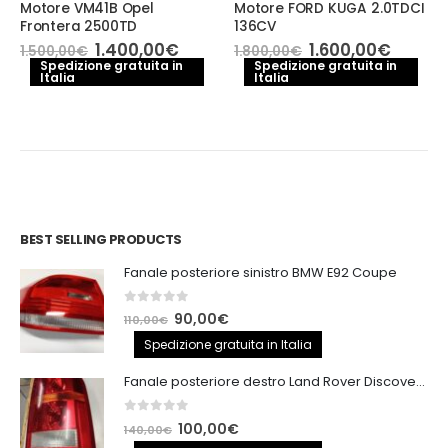
Motore VM41B Opel
Motore FORD KUGA 2.0TDCI
Frontera 2500TD
136CV
Il
Il
Il
Il
1.400,00
€
1.600,00
€
1.500,00
€
1.800,00
€
zo
prezzo
prezzo
prezzo
prezzo
Spedizione gratuita in
Spedizione gratuita in
ale
Italia
originale
attuale
Italia
originale
attual
era:
è:
era:
è:
0,00€.
1.500,00€.
1.400,00€.
1.800,00€.
1.600,
BEST SELLING PRODUCTS
Fanale posteriore sinistro BMW E92 Coupe
0
out of 5
Il
Il
90,00
€
110,00
€
prezzo
prezzo
Spedizione gratuita in Italia
originale
attuale
Fanale posteriore destro Land Rover Discovery 3
era:
è:
110,00€.
90,00€.
0
out of 5
Il
Il
100,00
€
140,00
€