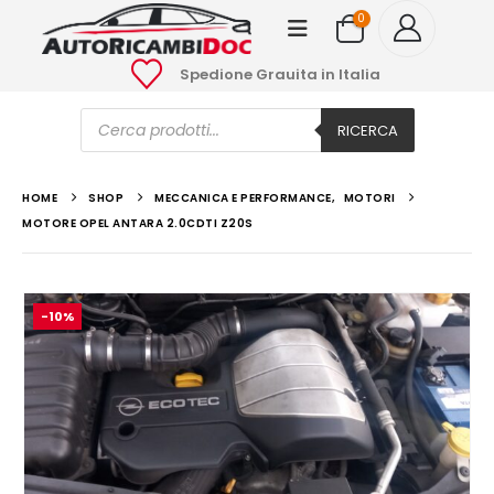
0
Spedione Grauita in Italia
Ricerca
prodotti
RICERCA
HOME
SHOP
MECCANICA E PERFORMANCE
,
MOTORI
MOTORE OPEL ANTARA 2.0CDTI Z20S
-10%