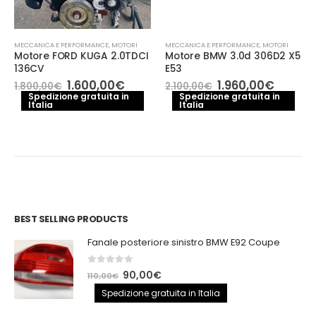
MECCANICA E PERFORMANCE
,
MOTORI
MECCANICA E PERFORMANCE
,
MOTORI
Motore FORD KUGA 2.0TDCI
Motore BMW 3.0d 306D2 X5
136CV
E53
Il
Il
Il
Il
1.600,00
€
1.960,00
€
1.800,00
€
2.100,00
€
o
prezzo
prezzo
prezzo
prezzo
Spedizione gratuita in
Spedizione gratuita in
le
Italia
originale
attuale
Italia
originale
attual
era:
è:
era:
è:
0€.
1.800,00€.
1.600,00€.
2.100,00€.
1.960,0
BEST SELLING PRODUCTS
Fanale posteriore sinistro BMW E92 Coupe
0
out of 5
Il
Il
90,00
€
110,00
€
prezzo
prezzo
Spedizione gratuita in Italia
originale
attuale