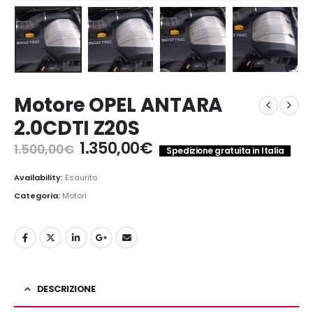
Motore OPEL ANTARA
2.0CDTI Z20S
Il
Il
1.350,00
€
1.500,00
€
Spedizione gratuita in Italia
prezzo
prezzo
originale
attuale
Availability:
Esaurito
era:
è:
Categoria:
Motori
1.500,00€.
1.350,00€.
DESCRIZIONE