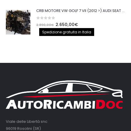
CRB MOTORE VW GOLF 7 VII (2012 >) AUDI SEAT 2.0TDI 150CV CRB IMPIANTO BOSCH
0
out of 5
Il
Il
2.650,00
€
2.890,00
€
prezzo
prezzo
Spedizione gratuita in Italia
originale
attuale
era:
è:
2.890,00€.
2.650,00€.
Viale delle Libertà snc
96019 Rosolini (SR)