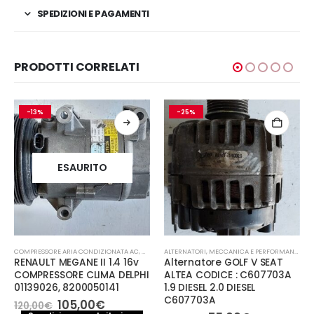
SPEDIZIONI E PAGAMENTI
PRODOTTI CORRELATI
-13%
-25%
ESAURITO
COMPRESSORE ARIA CONDIZIONATA AC
,
MECCANICA E PERFORMANCE
ALTERNATORI
,
MECCANICA E PERFORMANCE
RENAULT MEGANE II 1.4 16v
Alternatore GOLF V SEAT
COMPRESSORE CLIMA DELPHI
ALTEA CODICE : C607703A
01139026, 8200050141
1.9 DIESEL 2.0 DIESEL
C607703A
Il
Il
105,00
€
120,00
€