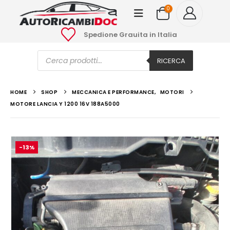
0
Spedione Grauita in Italia
Ricerca
prodotti
RICERCA
HOME
SHOP
MECCANICA E PERFORMANCE
,
MOTORI
MOTORE LANCIA Y 1200 16V 188A5000
-13%